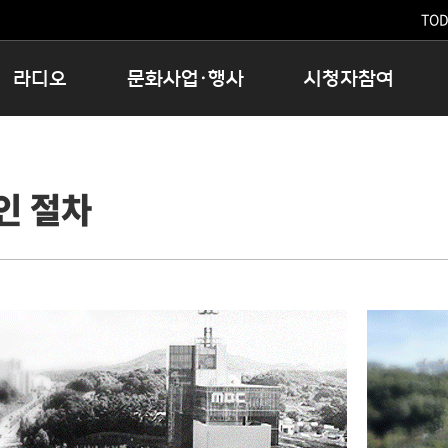
TODA
라디오
문화사업·행사
시청자참여
저녁
11:05 시사ON
문화행사
공지사항
12:00 정오의 희망곡
모아바유
시청자의견
인 절차
16:00 완벽한 하루
MBC 노래교실
시청자위원회
우리 고향, 부탁해!
해외문화탐방
고충처리인
창
우리 고향, 안녕하십니까?
닥터공감
클린센터
라디오특집 다시듣기
대관안내
시청자불만처리위원회
충청북도 음식문화페스타
청원생명쌀 대청호마라톤
로컬인사이트스쿨
로컬 콘텐츠 Hub
문화행사 아카이빙