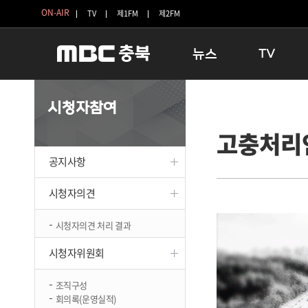
ON-AIR
TV
제1FM
제2FM
뉴스
TV
충청북도
생방송 활기찬 
시청자참여
충청북도 교육청
프라임인터뷰
고충처리
청주
인생내컷
충주
테마기행 길
공지사항
괴산
충북 시사토론 
단양
전국시대
시청자의견
보은
시청자 FLEX
시청자의견 처리 결과
영동
특집프로그램
옥천
TV 속 정보
시청자위원회
음성
종영프로그램
제천
조직구성
회의록(운영실적)
증평