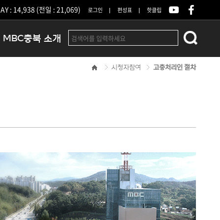
Y : 14,938 (전일 : 21,069)
로그인
편성표
핫클립
MBC충북 소개
시청자참여
고충처리인 절차
인사말
연혁
조직 및 업무안내
방송권역
광고안내
아나운서
오시는길
결산공고