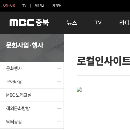
ON-AIR
TV
제1FM
제2FM
뉴스
TV
라디
충청북도
생방송 활기찬 저녁
11:05 
문화사업·행사
충청북도 교육청
프라임인터뷰
12:00
로컬인사이
청주
인생내컷
16:00 
충주
테마기행 길
우리 고향
문화행사
괴산
충북 시사토론 창
우리 고향
단양
전국시대
라디오특
모아바유
보은
시청자 FLEX
MBC 노래교실
영동
특집프로그램
옥천
TV 속 정보
해외문화탐방
음성
종영프로그램
제천
닥터공감
증평