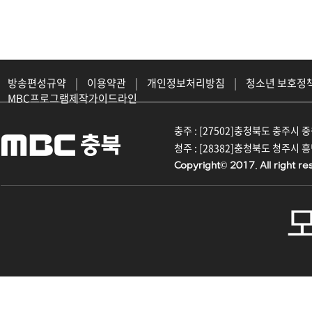
방송편성규약
|
이용약관
|
개인정보처리방침
|
청소년 보호정
MBC프로그램제작가이드라인
충주 : [27502]충청북도 충주시 중원대
청주 : [28382]충청북도 청주시 흥덕구
Copyright© 2017. All right re