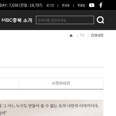
DAY : 7,658 (전일 : 18,787)
로그인
편성표
핫클립
MBC충북 소개
TV
인생내컷
인사말
연혁
조직 및 업무안내
방송권역
광고안내
아나운서
오시는길
시청자의견
결산공고