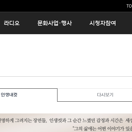
TO
라디오
문화사업·행사
시청자참여
저녁
11:05 시사ON
문화행사
공지사항
12:00 정오의 희망곡
모아바유
시청자의견
16:00 완벽한 하루
MBC 노래교실
시청자위원회
우리 고향, 부탁해!
해외문화탐방
고충처리인
창
우리 고향, 안녕하십니까?
닥터공감
클린센터
라디오특집 다시듣기
대관안내
시청자불만처리위원회
충청북도 음식문화페스타
인생내컷
다시보기
청원생명쌀 대청호마라톤
로컬인사이트스쿨
로컬 콘텐츠 Hub
문화행사 아카이빙