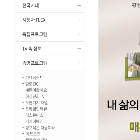
전국시대
진천
시청자 FLEX
특집프로그램
TV 속 정보
종영프로그램
가요베스트
팀로컬C
계란이왔어요
허심탄회TV
오만가지 채널
프라임인터뷰
어스온어스
거기어때?
성교육은 처음이라
더 트로트
생방송 아침N