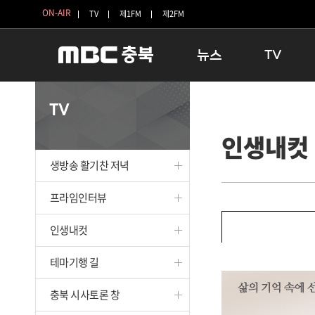
ON-AIR
TV
제1FM
제2FM
뉴스
TV
충청북도
생방송 활기찬 
TV
충청북도 교육청
프라임인터뷰
인생내컷
청주
인생내컷
충주
테마기행 길
생방송 활기찬 저녁
괴산
충북 시사토론 
단양
전국시대
프라임인터뷰
보은
시청자 FLEX
인생내컷
영동
특집프로그램
옥천
TV 속 정보
테마기행 길
음성
종영프로그램
제천
충북 시사토론 창
증평