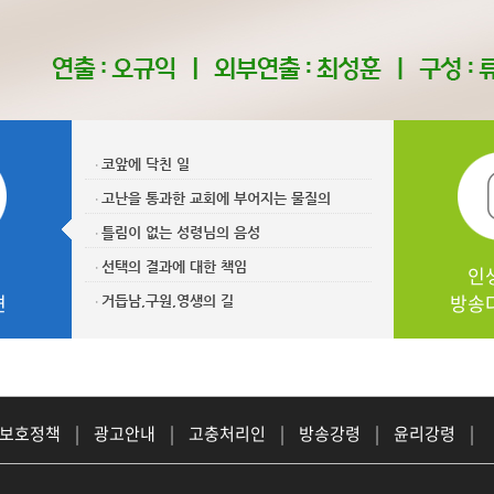
코앞에 닥친 일
ㆍ
고난을 통과한 교회에 부어지는 물질의
ㆍ
틀림이 없는 성령님의 음성
ㆍ
선택의 결과에 대한 책임
ㆍ
인
견
방송
거듭남,구원,영생의 길
ㆍ
 보호정책
|
광고안내
|
고충처리인
|
방송강령
|
윤리강령
|