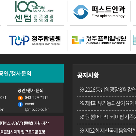
추억 속 가요제 영상들!
공연/행사문의
공지사항
※ 2026 통섭의광장 8월 강
공연/행사 문의
7091
043-229-7112
※ 제4회 유기농괴산가요제
event
kr
@mbccb.co.kr
※ 원 썸머 나잇 케이팝 시즌2
※ 제22회 제천국제음악영화제