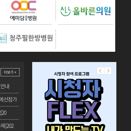
더보기 +
연안내
 예선참가
[20
[202