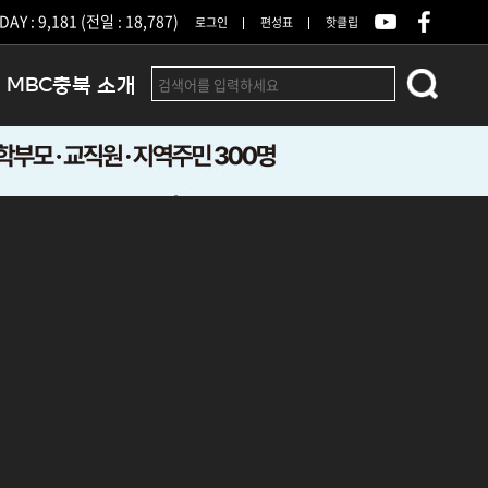
DAY : 9,181 (전일 : 18,787)
로그인
편성표
핫클립
MBC충북 소개
인사말
연혁
조직 및 업무안내
방송권역
광고안내
아나운서
오시는길
결산공고