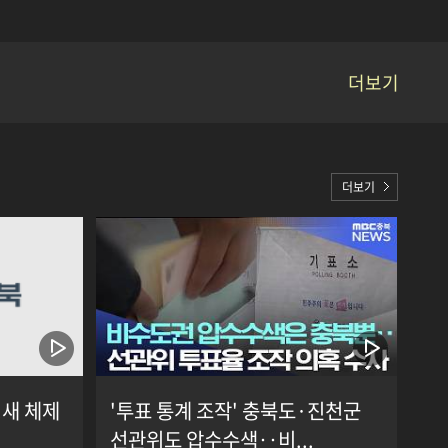
더보기
더보기
.새 체제
'투표 통계 조작' 충북도·진천군
선관위도 압수수색‥비...