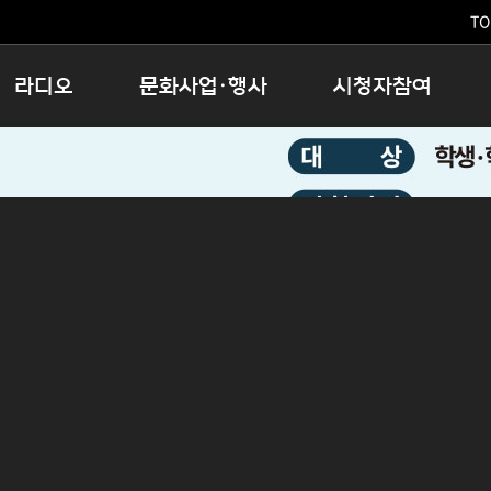
TO
라디오
문화사업·행사
시청자참여
저녁
11:05 시사ON
문화행사
공지사항
12:00 정오의 희망곡
모아바유
시청자의견
16:00 완벽한 하루
MBC 노래교실
시청자위원회
우리 고향, 부탁해!
해외문화탐방
고충처리인
창
우리 고향, 안녕하십니까?
닥터공감
클린센터
라디오특집 다시듣기
대관안내
시청자불만처리위원회
충청북도 음식문화페스타
청원생명쌀 대청호마라톤
로컬인사이트스쿨
로컬 콘텐츠 Hub
문화행사 아카이빙