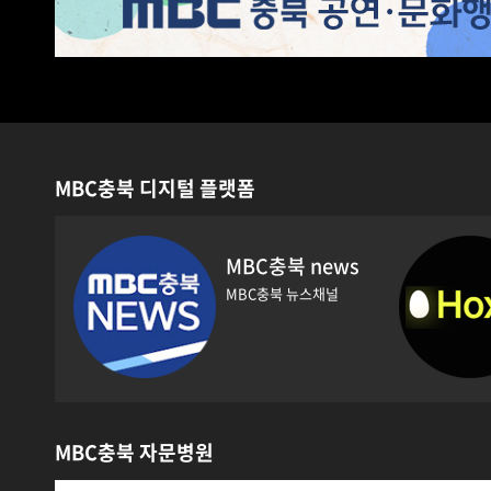
MBC충북 디지털 플랫폼
MBC충북
뉴스레터
이번주 놓친소식
챙겨드려요
똑똑한 MZ
MBC충북 자문병원
MZ에게 MBC충북