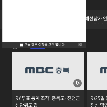
진천
제4회 유기농괴산가요제 예선참가 
공지
2026 통섭의광장 8월 강연안내 [
제4회 유기농괴산가요제 예선참가 
2026 통섭의광장 8월 강연안내 [
제4회 유기농괴산가요제 예선참가 
뉴스
오늘 하루 이창을 그만 엽니다.
R)'투표 통계 조작' 충북도·진천군
R)25일
선관위도 압
정상 영