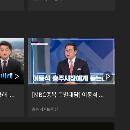
|...
[MBC충북 특별대담] 이동석 ...
충북 시사토론 창