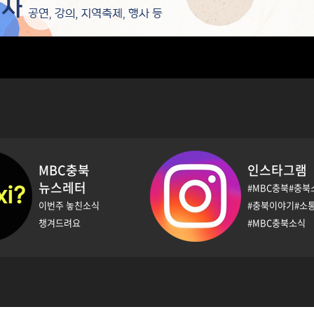
인스타그램
페이스북
#MBC충북#충북소식
SNS로 전하는
#충북이야기#소통
실시간 뉴스
#MBC충북소식
쏭리슨
안녕! MBC
MBC충북만이 가진
MBC충북 대표채