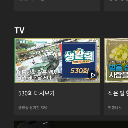
TV
530회 다시보기
작은 벌 
생방송 활기찬 저녁
인생내컷