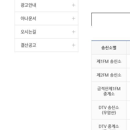
광고안내
진천
아나운서
오시는길
결산공고
송신소별
제1FM 송신소
제2FM 송신소
금적산제1FM
중계소
DTV 송신소
(우암산)
DTV 중계소