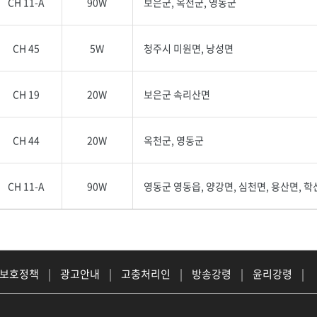
CH 11-A
90W
보은군, 옥천군, 영동군
CH 45
5W
청주시 미원면, 낭성면
CH 19
20W
보은군 속리산면
CH 44
20W
옥천군, 영동군
CH 11-A
90W
영동군 영동읍, 양강면, 심천면, 용산면, 학
 보호정책
|
광고안내
|
고충처리인
|
방송강령
|
윤리강령
|