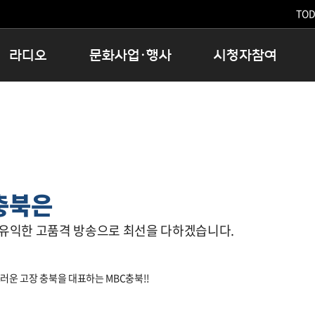
TODA
라디오
문화사업·행사
시청자참여
저녁
11:05 시사ON
문화행사
공지사항
12:00 정오의 희망곡
모아바유
시청자의견
16:00 완벽한 하루
MBC 노래교실
시청자위원회
우리 고향, 부탁해!
해외문화탐방
고충처리인
창
우리 고향, 안녕하십니까?
닥터공감
클린센터
충북은
라디오특집 다시듣기
대관안내
시청자불만처리위원회
충청북도 음식문화페스타
 유익한 고품격 방송으로 최선을 다하겠습니다.
청원생명쌀 대청호마라톤
로컬인사이트스쿨
로컬 콘텐츠 Hub
러운 고장 충북을 대표하는 MBC충북!!
문화행사 아카이빙