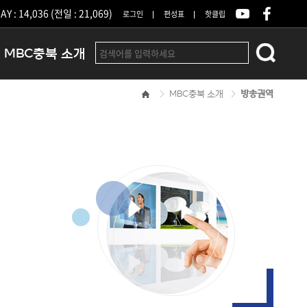
Y : 14,036 (전일 : 21,069)
로그인
편성표
핫클립
MBC충북 소개
MBC충북 소개
방송권역
인사말
연혁
조직 및 업무안내
방송권역
광고안내
아나운서
오시는길
결산공고