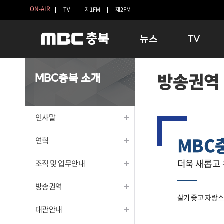
ON-AIR
TV
제1FM
제2FM
뉴스
TV
충청북도
생방송 활기찬 
방송권역
MBC충북 소개
충청북도 교육청
프라임인터뷰
청주
인생내컷
충주
테마기행 길
인사말
괴산
충북 시사토론 
MBC
단양
전국시대
연혁
보은
시청자 FLEX
더욱 새롭고
조직 및 업무안내
영동
특집프로그램
옥천
TV 속 정보
방송권역
음성
종영프로그램
살기 좋고 자랑스
제천
대관안내
증평