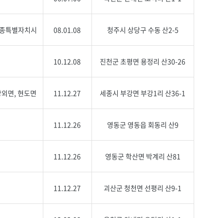
 세종특별자치시
08.01.08
청주시 상당구 수동 산2-5
10.12.08
진천군 초평면 용정리 산30-26
강외면, 현도면
11.12.27
세종시 부강면 부강1리 산36-1
11.12.26
영동군 영동읍 회동리 산9
11.12.26
영동군 학산면 박계리 산81
11.12.27
괴산군 청천면 선평리 산9-1