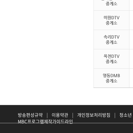
중계소
미원DTV
중계소
속리DTV
중계소
옥천DTV
중계소
영동DMB
중계소
방송편성규약
|
이용약관
|
개인정보처리방침
|
청소년
MBC프로그램제작가이드라인