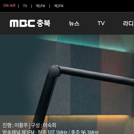
ON-AIR
TV
제1FM
제2FM
뉴스
TV
라디
충청북도
생방송 활기찬 저녁
11:05 
충청북도 교육청
프라임인터뷰
12:00
청주
인생내컷
16:00 
충주
테마기행 길
우리 고향
괴산
충북 시사토론 창
우리 고향
단양
전국시대
라디오특
보은
시청자 FLEX
영동
특집프로그램
옥천
TV 속 정보
음성
종영프로그램
제천
진행 : 이황주 | 구성 : 이숙희
방송채널 제1FM : 청주 107.1MHz / 충주 96.1MHz
증평