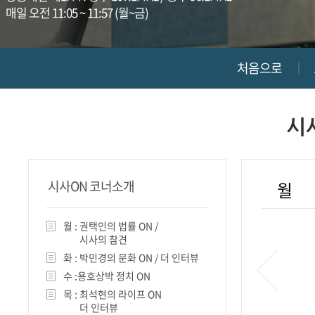
매일 오전 11:05 ~ 11:57 (월~금)
진천
처음으로
시
시사ON 코너소개
월
월 :
권택인의 법률 ON /
시사의 참견
화 :
박민경의 문화 ON / 더 인터뷰
수 :
용호상박 정치 ON
목 :
최석현의 라이프 ON
더 인터뷰