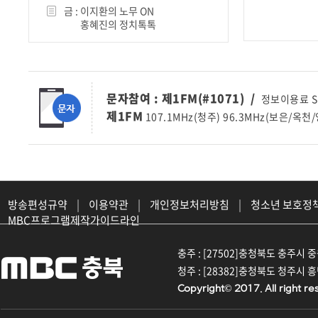
금 :
이지환의 노무 ON
홍혜진의 정치톡톡
문자참여 : 제1FM(#1071) /
정보이용료 SMS
제1FM
107.1MHz(청주) 96.3MHz(보은/옥천/
방송편성규약
|
이용약관
|
개인정보처리방침
|
청소년 보호정
MBC프로그램제작가이드라인
충주 : [27502]충청북도 충주시 중원대
청주 : [28382]충청북도 청주시 흥덕구
Copyright© 2017. All right re