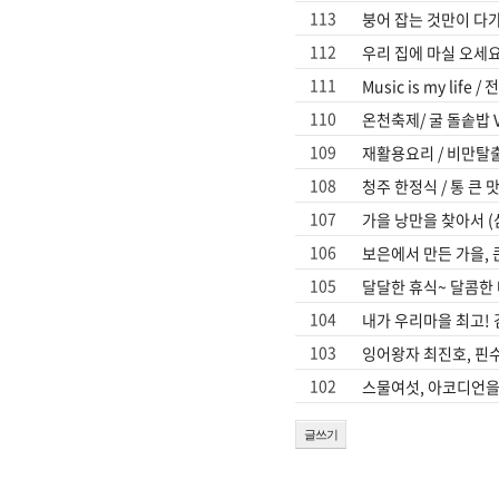
113
붕어 잡는 것만이 다
진천
112
우리 집에 마실 오세요
111
Music is my lif
110
온천축제/ 굴 돌솥밥 
109
재활용요리 / 비만탈출
108
청주 한정식 / 통 큰
107
가을 낭만을 찾아서 (삼
106
보은에서 만든 가을, 
105
달달한 휴식~ 달콤한 마
104
내가 우리마을 최고! 김
103
잉어왕자 최진호, 핀수
102
스물여섯, 아코디언을 
글쓰기