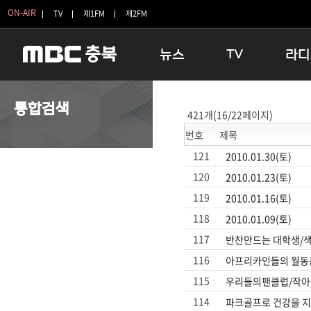
ON-AIR
TV
제1FM
제2FM
뉴스
TV
라디
충청북도
생방송 활기찬 저녁
11:05 
통합검색
421개(16/22페이지)
충청북도 교육청
프라임인터뷰
12:00
번호
제목
청주
인생내컷
16:00 
충주
테마기행 길
우리 고향
121
2010.01.30(토)
괴산
충북 시사토론 창
우리 고향
120
2010.01.23(토)
단양
전국시대
라디오특
119
2010.01.16(토)
보은
시청자 FLEX
118
2010.01.09(토)
영동
특집프로그램
117
반찬만드는 대학생/색
옥천
TV 속 정보
116
아프리카인들의 월동
음성
종영프로그램
115
우리들의팬클럽/작아
제천
114
파크골프로 건강을 지킨
증평