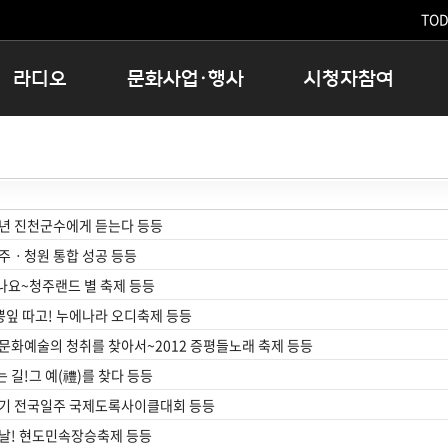
TODA
라디오
문화사업·행사
시청자참여
저녁
11:05 시사ON
문화행사
공지사항
12:00 정오의 희망곡
모아바유
시청자의견
16:00 완벽한 하루
MBC 노래교실
시청자위원회
우리 고향, 부탁해!
해외문화탐방
고충처리인
주년 진천군수에게 듣는다 등등
창
우리 고향, 안녕하십니까?
닥터공감
클린센터
주ㆍ청원 통합 성공 등등
라디오특집 다시듣기
대관안내
시청자불만처리위원회
나요~청주랜드 별 축제 등등
충청북도 음식문화페스타
뽕잎 따고! 누에나라 오디축제 등등
청원생명쌀 대청호마라톤
문화예술의 청취를 찾아서~2012 증평들노래 축제 등등
로컬인사이트스쿨
 길!그 예(禮)를 찾다 등등
로컬 콘텐츠 Hub
찾기 전국일주 국제도록사이클대회 등등
문화행사 아카이빙
 날! 현도민속장승축제 등등