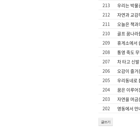
213
우리는 박물
진천
212
자연과 교감하
211
오늘은 책과
210
골프 꿈나라
209
휴게소에서 
208
통영 죽도 
207
차 타고 신발
206
오감이 즐거
205
우리동네로 
204
꿈은 이루어
203
자연을 머금
202
영동에서 만
글쓰기