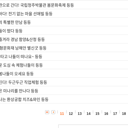
관으로 간다! 국립청주박물관 봄문화축제 등등
다! 전기 없는 마을 선애빌 등등
의 특별한 만남 등등
들이 떴다 등등
즐겨라 경남 함양&산청 등등
무형문화재 남해안 별신굿 등등
 타고 나들이 떠나요~ 등등
운 도심 속 체험나들이 등등
봄나들이 오세요 등등
진다! 두근두근 직업체험 등등
은 미나리를 만나다 등등
나는 환상궁합 치즈&와인 등등
11
12
13
14
15
16
17
18