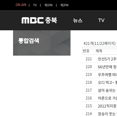
ON-AIR
TV
제1FM
제2FM
뉴스
TV
충청북도
생방송 활기찬 
통합검색
421개(11/22페이지)
충청북도 교육청
프라임인터뷰
번호
제목
청주
인생내컷
충주
테마기행 길
221
민선5기 2
괴산
충북 시사토론 
220
66년만에 청
단양
전국시대
219
우주여행 떠
보은
시청자 FLEX
218
오디 먹고~ 
영동
특집프로그램
217
살아 숨쉬는 
옥천
TV 속 정보
216
어른으로 가는
음성
종영프로그램
215
2012직지
제천
214
장승이 웃는
증평