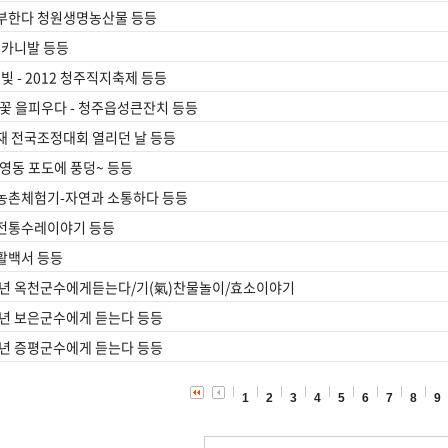
부한다 청원생명농산물 등등
 카니발 등등
의빛 - 2012 청주직지축제 등등
꽃 을피우다 - 청주읍성큰잔치 등등
재 전국조정대회 열리던 날 등등
영동 포도에 풍덩~ 등등
농촌체험기-자연과 소통하다 등등
전통수레이야기 등등
활백서 등등
주년 옥천군수에게듣는다/기(氣)찬물놀이/효소이야기
주년 보은군수에게 듣는다 등등
주년 증평군수에게 듣는다 등등
1
2
3
4
5
6
7
8
9