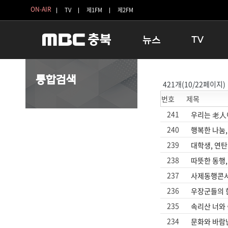
ON-AIR
TV
제1FM
제2FM
뉴스
TV
충청북도
생방송 활기찬 
통합검색
421개(10/22페이지)
충청북도 교육청
프라임인터뷰
번호
제목
청주
인생내컷
충주
테마기행 길
241
우리는 老人이
괴산
충북 시사토론 
240
행복한 나눔,
단양
전국시대
239
대학생, 연탄
보은
시청자 FLEX
238
따뜻한 동행,
영동
특집프로그램
237
사제동행콘서
옥천
TV 속 정보
236
우장군들의 한
음성
종영프로그램
235
속리산 너와
제천
234
문화와 바람
증평