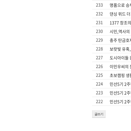
233
명품으로 승
진천
232
댄싱 위드 더
231
1377 창조
230
시민,역사의 
229
충주 탄금호
228
보랏빛 유혹,
227
도시아이들 
226
이민우씨의 
225
초보캠핑 생
224
민선5기 2
223
민선5기 2
222
민선5기 2
글쓰기