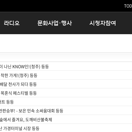
TODA
라디오
문화사업·행사
시청자참여
저녁
11:05 시사ON
문화행사
공지사항
12:00 정오의 희망곡
모아바유
시청자의견
16:00 완벽한 하루
MBC 노래교실
시청자위원회
우리 고향, 부탁해!
해외문화탐방
고충처리인
 나닌 KNOW인!(청주) 등등
창
우리 고향, 안녕하십니까?
닥터공감
클린센터
 착한 가게!(청주) 등등
라디오특집 다시듣기
대관안내
시청자불만처리위원회
배달 천사가 되다 등등
충청북도 음식문화페스타
 목혼식 페스티벌 등등
청원생명쌀 대청호마라톤
트 등등
로컬인사이트스쿨
판승부! - 보은 민속 소싸움대회 등등
로컬 콘텐츠 Hub
 숲에서 즐겨요, 도깨비산불축제
문화행사 아카이빙
난 가경터미널 시장 등등