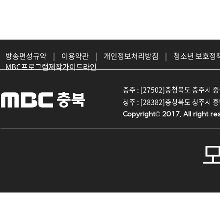
방송편성규약
|
이용약관
|
개인정보처리방침
|
청소년 보호정
MBC프로그램제작가이드라인
충주 : [27502]충청북도 충주시 중원대
청주 : [28382]충청북도 청주시 흥덕구
Copyright© 2017. All right re