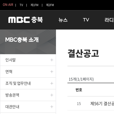
ON-AIR
TV
제1FM
제2FM
뉴스
TV
라디
충청북도
생방송 활기찬 저녁
11:05 
MBC충북 소개
충청북도 교육청
프라임인터뷰
12:00
결산공고
청주
인생내컷
16:00 
충주
테마기행 길
우리 고향
인사말
괴산
충북 시사토론 창
우리 고향
단양
전국시대
라디오특
연혁
보은
시청자 FLEX
15개(1/1페이지)
조직 및 업무안내
영동
특집프로그램
번호
옥천
TV 속 정보
방송권역
음성
종영프로그램
제56기 결산
15
제천
대관안내
증평