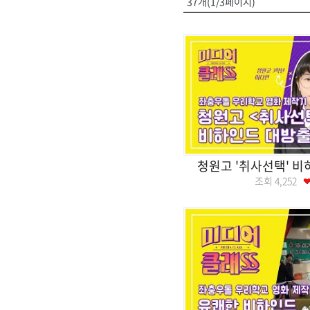
37개(1/3페이지)
청원고 '취사선택' 비
조회
4,252