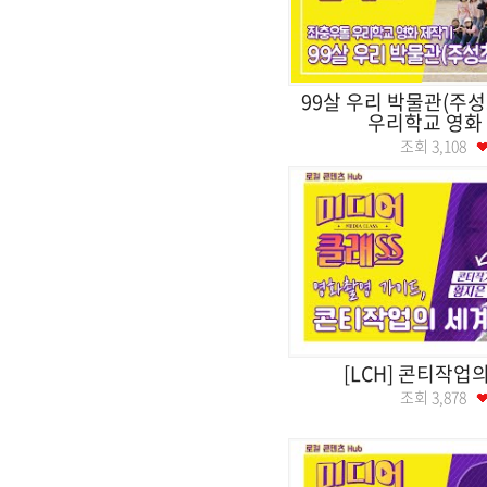
99살 우리 박물관(주
우리학교 영화
조회
3,108
[LCH] 콘티작업의
조회
3,878