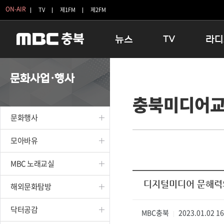
ON-AIR
TV
제1FM
제2FM
뉴스
TV
라디
충청북도
생방송 활기찬 저녁
11:05 
문화사업·행사
충청북도 교육청
프라임인터뷰
12:00
충북미디어
청주
인생내컷
16:00 
충주
테마기행 길
우리 고향
문화행사
괴산
충북 시사토론 창
우리 고향
단양
전국시대
라디오특
모아바유
보은
시청자 FLEX
MBC 노래교실
영동
특집프로그램
옥천
TV 속 정보
디지털미디어 문해력
해외문화탐방
음성
종영프로그램
제천
닥터공감
MBC충북
2023.01.02 1
|
증평