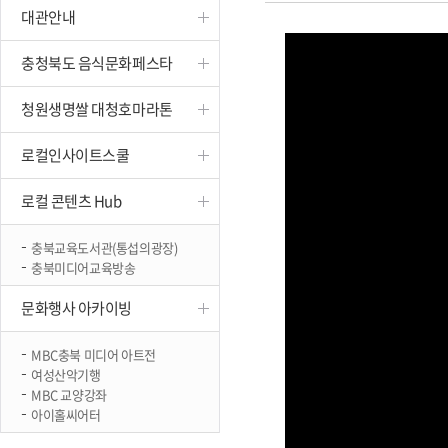
대관안내
진천
충청북도 음식문화페스타
청원생명쌀 대청호마라톤
로컬인사이트스쿨
로컬 콘텐츠 Hub
충북교육도서관(통섭의광장)
충북미디어교육방송
문화행사 아카이빙
MBC충북 미디어 아트전
여성산악기행
MBC 교양강좌
아이홀씨어터