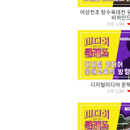
어상천초 탕수육대전 
비하인
조회
3,988
디지털미디어 문
조회
3,083