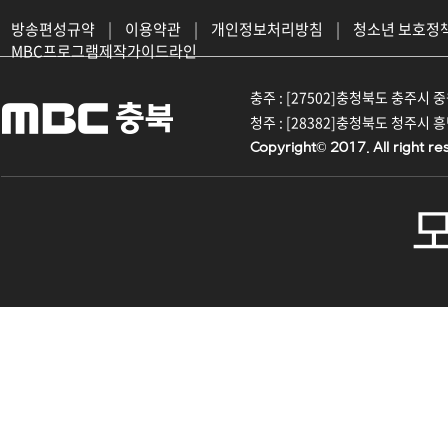
방송편성규약
|
이용약관
|
개인정보처리방침
|
청소년 보호정
MBC프로그램제작가이드라인
충주 : [27502]충청북도 충주시 중원대
청주 : [28382]충청북도 청주시 흥덕구
Copyright© 2017. All right re