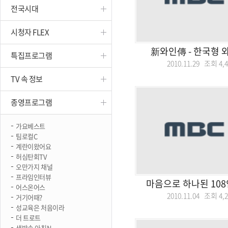
전국시대
진천
시청자 FLEX
新와인傳 - 한국형 
특집프로그램
2010.11.29 조회
4,
TV 속 정보
종영프로그램
가요베스트
팀로컬C
계란이왔어요
허심탄회TV
오만가지 채널
프라임인터뷰
마음으로 하나된 10
어스온어스
2010.11.04 조회
4,
거기어때?
성교육은 처음이라
더 트로트
생방송 아침N