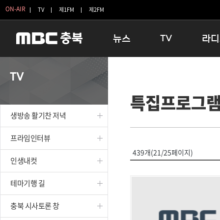
ON-AIR
TV
제1FM
제2FM
뉴스
TV
라디
충청북도
생방송 활기찬 저녁
11:05 
TV
충청북도 교육청
프라임인터뷰
12:00
특집프로그
청주
인생내컷
16:00 
충주
테마기행 길
우리 고향
생방송 활기찬 저녁
괴산
충북 시사토론 창
우리 고향
단양
전국시대
라디오특
프라임인터뷰
보은
시청자 FLEX
439개(21/25페이지)
인생내컷
영동
특집프로그램
옥천
TV 속 정보
테마기행 길
음성
종영프로그램
제천
충북 시사토론 창
증평