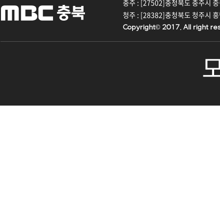
충주 : [27502]충청북도 충주시 중원대
청주 : [28382]충청북도 청주시 흥덕구
Copyright© 2017. All right re