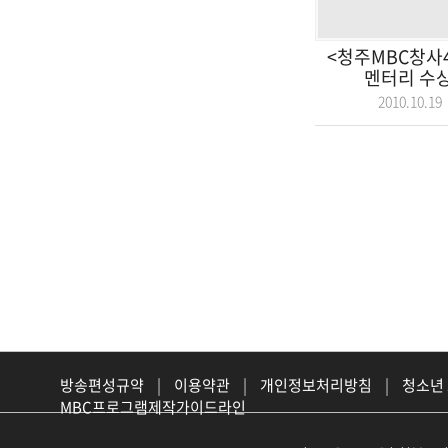
<청주MBC창사
멘터리 수상작
2010.10.
방송편성규약
|
이용약관
|
개인정보처리방침
|
청소년
MBC프로그램제작가이드라인