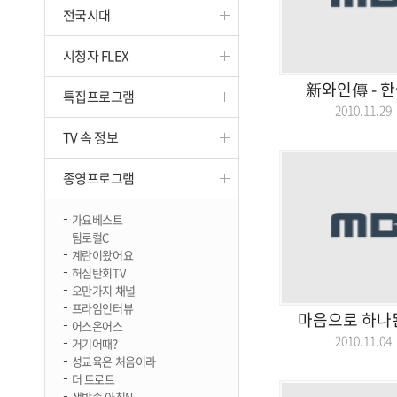
전국시대
진천
시청자 FLEX
新와인傳 - 
특집프로그램
2010.11.
TV 속 정보
종영프로그램
가요베스트
팀로컬C
계란이왔어요
허심탄회TV
오만가지 채널
프라임인터뷰
마음으로 하나된
어스온어스
2010.11.
거기어때?
성교육은 처음이라
더 트로트
생방송 아침N