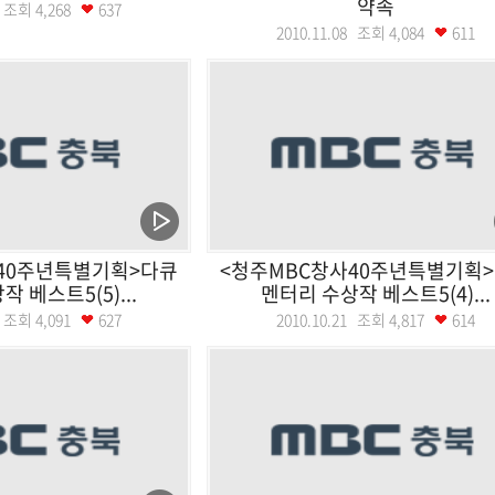
약속
04 조회
4,268
637
2010.11.08 조회
4,084
611
40주년특별기획>다큐
<청주MBC창사40주년특별기획
 베스트5(5)...
멘터리 수상작 베스트5(4)...
22 조회
4,091
627
2010.10.21 조회
4,817
614