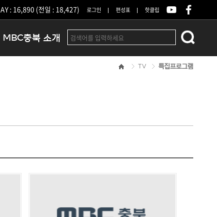
Y : 16,890 (전일 : 18,427)
로그인
편성표
핫클립
MBC충북 소개
TV
특집프로그램
인사말
연혁
조직 및 업무안내
방송권역
광고안내
아나운서
오시는길
결산공고