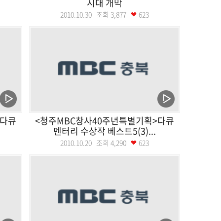
시대 개막
2010.10.30 조회
3,877
623
>다큐
<청주MBC창사40주년특별기획>다큐
멘터리 수상작 베스트5(3)...
2010.10.20 조회
4,290
623