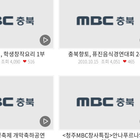
, 학생창작요리 1부
충북향토, 퓨진음식경연대회 2
17 조회
4,090
516
2010.10.15 조회
4,051
465
명축제 개막축하공연
<청주MBC창사특집>안나푸르나