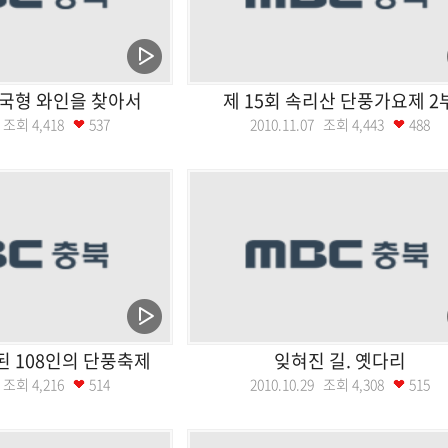
한국형 와인을 찾아서
제 15회 속리산 단풍가요제 2
29 조회
4,418
537
2010.11.07 조회
4,443
488
 108인의 단풍축제
잊혀진 길. 옛다리
04 조회
4,216
514
2010.10.29 조회
4,308
515