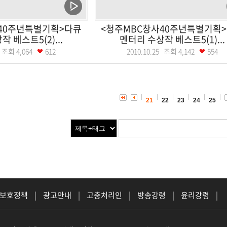
40주년특별기획>다큐
<청주MBC창사40주년특별기획
 베스트5(2)...
멘터리 수상작 베스트5(1)...
19 조회
4,064
612
2010.10.25 조회
4,142
554
21
22
23
24
25
 보호정책
|
광고안내
|
고충처리인
|
방송강령
|
윤리강령
|