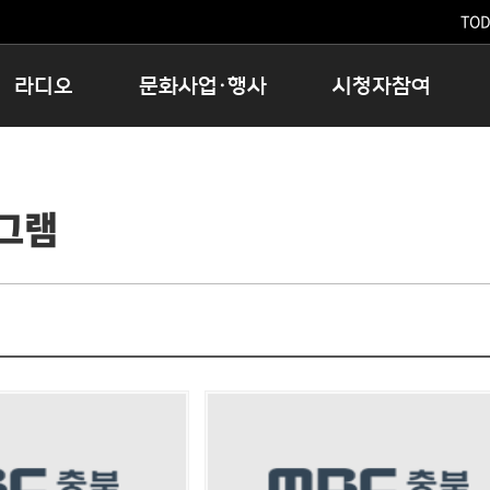
TODA
라디오
문화사업·행사
시청자참여
저녁
11:05 시사ON
문화행사
공지사항
12:00 정오의 희망곡
모아바유
시청자의견
그램
16:00 완벽한 하루
MBC 노래교실
시청자위원회
우리 고향, 부탁해!
해외문화탐방
고충처리인
창
우리 고향, 안녕하십니까?
닥터공감
클린센터
라디오특집 다시듣기
대관안내
시청자불만처리위원회
충청북도 음식문화페스타
청원생명쌀 대청호마라톤
로컬인사이트스쿨
로컬 콘텐츠 Hub
문화행사 아카이빙