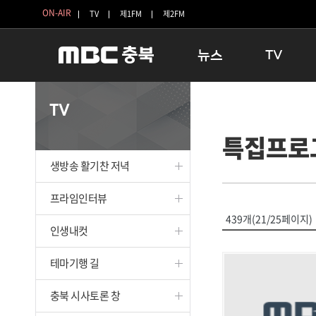
ON-AIR
TV
제1FM
제2FM
뉴스
TV
충청북도
생방송 활기찬 
TV
충청북도 교육청
프라임인터뷰
특집프로
청주
인생내컷
충주
테마기행 길
생방송 활기찬 저녁
괴산
충북 시사토론 
단양
전국시대
프라임인터뷰
보은
시청자 FLEX
439개(21/25페이지)
인생내컷
영동
특집프로그램
옥천
TV 속 정보
테마기행 길
음성
종영프로그램
제천
충북 시사토론 창
증평