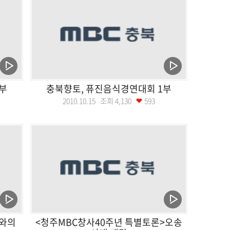
부
충북향토, 퓨진음식경연대회 1부
2010.10.15 조회
4,130
593
와의
<청주MBC창사40주년 특별토론>오송