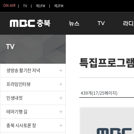
ON-AIR
TV
제1FM
제2FM
뉴스
TV
라디
충청북도
생방송 활기찬 저녁
11:05 
TV
충청북도 교육청
프라임인터뷰
12:00
특집프로그
청주
인생내컷
16:00 
충주
테마기행 길
우리 고향
생방송 활기찬 저녁
괴산
충북 시사토론 창
우리 고향
단양
전국시대
라디오특
프라임인터뷰
보은
시청자 FLEX
439개(17/25페이지)
인생내컷
영동
특집프로그램
옥천
TV 속 정보
테마기행 길
음성
종영프로그램
제천
충북 시사토론 창
증평