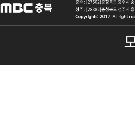
충주 : [27502]충청북도 충주시 중원대
청주 : [28382]충청북도 청주시 흥덕구
Copyright© 2017. All right re