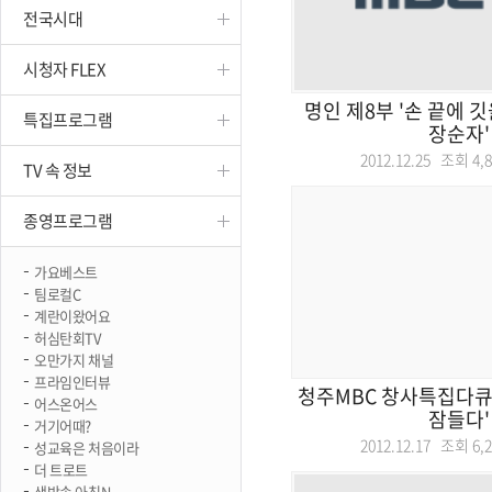
전국시대
진천
시청자 FLEX
명인 제8부 '손 끝에 
특집프로그램
장순자'
2012.12.25 조회
4,
TV 속 정보
종영프로그램
가요베스트
팀로컬C
계란이왔어요
허심탄회TV
오만가지 채널
프라임인터뷰
청주MBC 창사특집다큐
어스온어스
잠들다'
거기어때?
2012.12.17 조회
6,
성교육은 처음이라
더 트로트
생방송 아침N