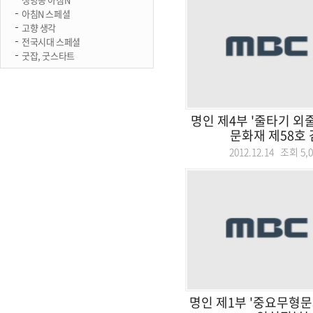
아침N 스페셜
고향 생각
전국시대 스페셜
굿잡, 굿스타트
명인 제4부 '줄타기 외
문화재 제58호 김
2012.12.14 조회
5,
명인 제1부 '중요무형문화