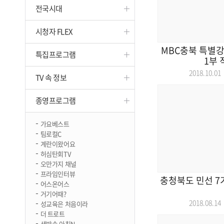
전국시대
진천
시청자 FLEX
MBC충북 특별강
특집프로그램
1부 
2018.10.
TV 속 정보
종영프로그램
가요베스트
팀로컬C
계란이왔어요
허심탄회TV
오만가지 채널
프라임인터뷰
충청북도 민선 7
어스온어스
거기어때?
2018.08.
성교육은 처음이라
더 트로트
생방송 아침N