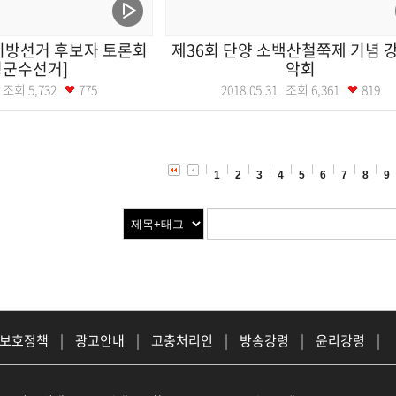
지방선거 후보자 토론회
제36회 단양 소백산철쭉제 기념 
성군수선거]
악회
01 조회
5,732
775
2018.05.31 조회
6,361
819
1
2
3
4
5
6
7
8
9
 보호정책
|
광고안내
|
고충처리인
|
방송강령
|
윤리강령
|