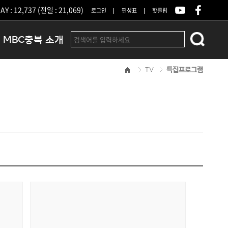
Y : 12,737 (전일 : 21,069)
로그인
편성표
핫클립
MBC충북 소개
TV
특집프로그램
인사말
연혁
조직 및 업무안내
방송권역
광고안내
아나운서
오시는길
결산공고