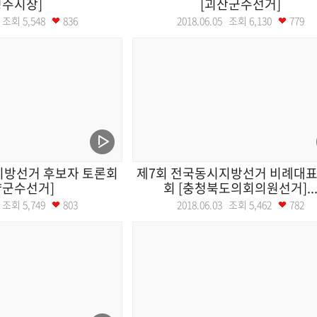
청주시장]
[괴산군수선거]
05 조회
5,548
836
2018.06.05 조회
6,130
779
지방선거 후보자 토론회
제7회 전국동시지방선거 비례대표
양군수선거]
회 [충청북도의회의원선거]..
04 조회
5,749
803
2018.06.03 조회
5,462
782