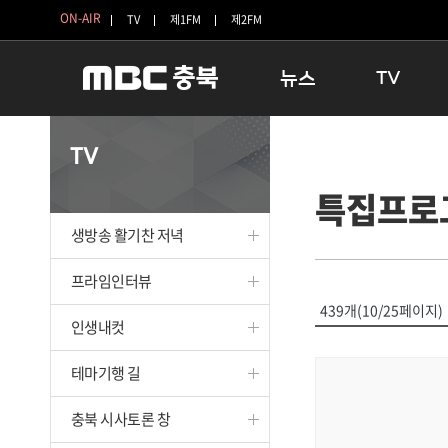
ON-AIR
TV
제1FM
제2FM
뉴스
TV
충청북도
생방송 활기찬 
TV
충청북도 교육청
프라임인터뷰
특집프로
청주
인생내컷
충주
테마기행 길
생방송 활기찬 저녁
괴산
충북 시사토론 
단양
전국시대
프라임인터뷰
보은
시청자 FLEX
439개(10/25페이지)
인생내컷
영동
특집프로그램
옥천
TV 속 정보
테마기행 길
음성
종영프로그램
제천
충북 시사토론 창
증평