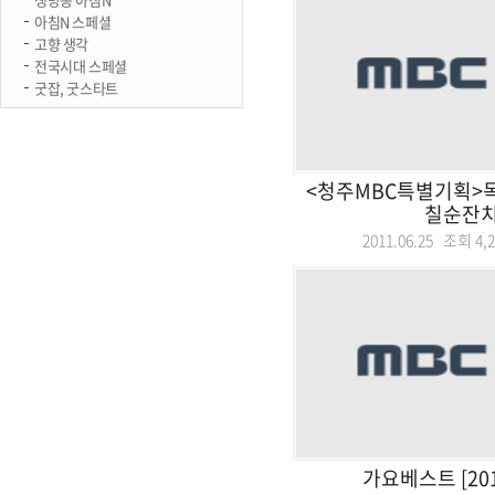
아침N 스페셜
고향 생각
전국시대 스페셜
굿잡, 굿스타트
<청주MBC특별기획>
칠순잔
2011.06.25 조회
4,
가요베스트 [201