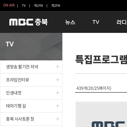
ON-AIR
TV
제1FM
제2FM
뉴스
TV
라디
충청북도
생방송 활기찬 저녁
11:05 
TV
충청북도 교육청
프라임인터뷰
12:00
특집프로그
청주
인생내컷
16:00 
충주
테마기행 길
우리 고향
생방송 활기찬 저녁
괴산
충북 시사토론 창
우리 고향
단양
전국시대
라디오특
프라임인터뷰
보은
시청자 FLEX
439개(20/25페이지)
인생내컷
영동
특집프로그램
옥천
TV 속 정보
테마기행 길
음성
종영프로그램
제천
충북 시사토론 창
증평