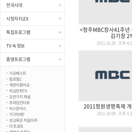
전국시대
진천
시청자 FLEX
<청주MBC창사41주년 
특집프로그램
김기창 2
2011.10.28 조회
4,
TV 속 정보
종영프로그램
가요베스트
팀로컬C
계란이왔어요
허심탄회TV
오만가지 채널
프라임인터뷰
2011청원생명축제 
어스온어스
2011.10.08 조회
4,
거기어때?
성교육은 처음이라
더 트로트
생방송 아침N