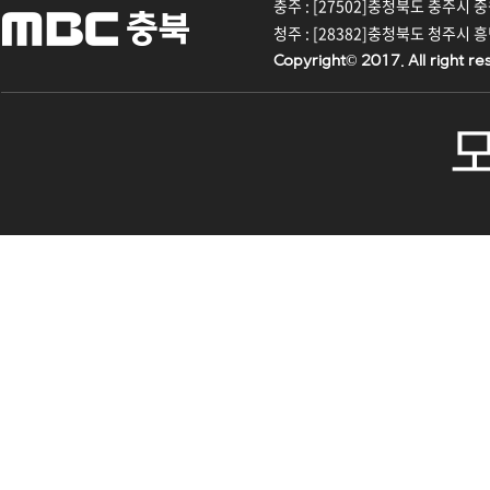
충주 : [27502]충청북도 충주시 중원대
청주 : [28382]충청북도 청주시 흥덕구
Copyright© 2017. All right re