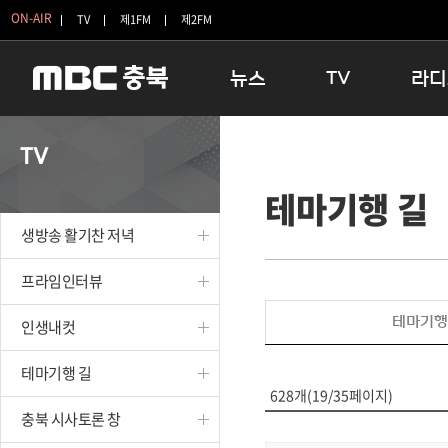
ON-AIR
TV
제1FM
제2FM
뉴스
TV
라디
충청북도
생방송 활기찬 저녁
11:05 
TV
충청북도 교육청
프라임인터뷰
12:00
테마기행 길
청주
인생내컷
16:00 
충주
테마기행 길
우리 고향
생방송 활기찬 저녁
괴산
충북 시사토론 창
우리 고향
단양
전국시대
라디오특
프라임인터뷰
보은
시청자 FLEX
테마기행
인생내컷
영동
특집프로그램
옥천
TV 속 정보
테마기행 길
음성
종영프로그램
628개(19/35페이지)
제천
충북 시사토론 창
증평