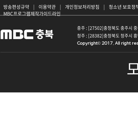
방송편성규약
|
이용약관
|
개인정보처리방침
|
청소년 보호정
MBC프로그램제작가이드라인
충주 : [27502]충청북도 충주시 중원대
청주 : [28382]충청북도 청주시 흥덕구
Copyright© 2017. All right re