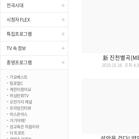
전국시대
진천
시청자 FLEX
특집프로그램
TV 속 정보
新 진천별곡(M
종영프로그램
2019.10.18 조회
4,
가요베스트
팀로컬C
계란이왔어요
허심탄회TV
오만가지 채널
프라임인터뷰
어스온어스
거기어때?
성교육은 처음이라
더 트로트
설악을 걷다! 양
생방송 아침N