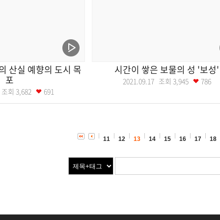
 산실 예향의 도시 목
시간이 쌓은 보물의 성 '보성'
포
2021.09.17 조회
3,945
786
24 조회
3,682
691
11
12
13
14
15
16
17
18