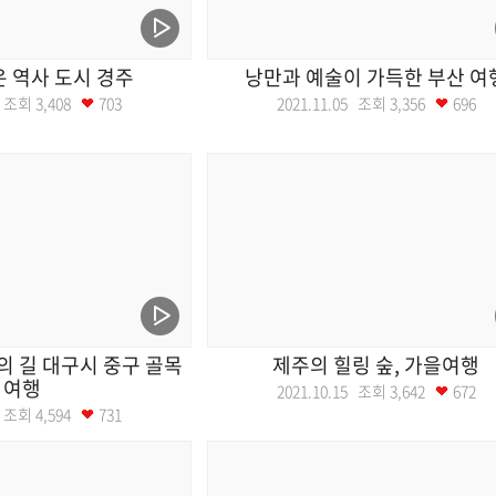
 역사 도시 경주
낭만과 예술이 가득한 부산 여
12 조회
3,408
703
2021.11.05 조회
3,356
696
 길 대구시 중구 골목
제주의 힐링 숲, 가을여행
여행
2021.10.15 조회
3,642
672
22 조회
4,594
731