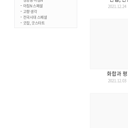
아침N 스페셜
2021.12.
고향 생각
전국시대 스페셜
굿잡, 굿스타트
화합과 평
2021.12.