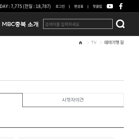
DAY : 7,775 (전일 : 18,787)
로그인
편성표
핫클립
MBC충북 소개
TV
테마기행 길
인사말
연혁
조직 및 업무안내
방송권역
광고안내
아나운서
오시는길
시청자의견
결산공고