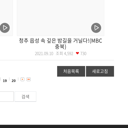
청추 읍성 속 깊은 밤길을 거닐다!(MBC
충북)
2021.09.10 조회
4,592
730
처음목록
새로고침
19
20