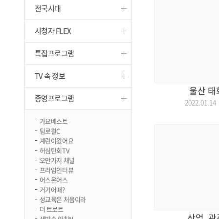
전국시대
진천
시청자 FLEX
특집프로그램
TV 속 정보
울산 태
종영프로그램
2022.01.
가요베스트
팀로컬C
계란이왔어요
허심탄회TV
오만가지 채널
프라임인터뷰
어스온어스
거기어때?
성교육은 처음이라
더 트로트
산업, 관
생방송 아침N