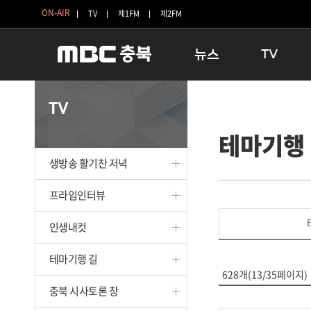
ON-AIR
TV
제1FM
제2FM
뉴스
TV
충청북도
생방송 활기찬 
TV
충청북도 교육청
프라임인터뷰
테마기행
청주
인생내컷
충주
테마기행 길
생방송 활기찬 저녁
괴산
충북 시사토론 
단양
전국시대
프라임인터뷰
보은
시청자 FLEX
인생내컷
영동
특집프로그램
옥천
TV 속 정보
테마기행 길
음성
종영프로그램
628개(13/35페이지)
제천
충북 시사토론 창
증평