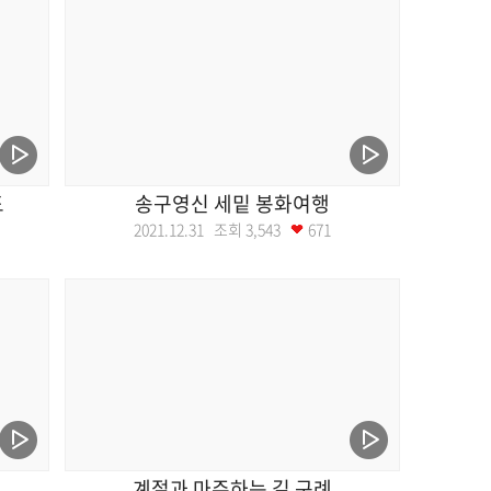
도
송구영신 세밑 봉화여행
2021.12.31 조회
3,543
671
계절과 마주하는 길 구례