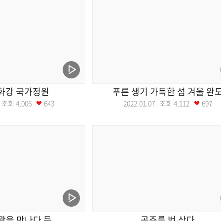
화강 국가정원
푸른 생기 가득한 섬 겨울 완
14 조회
4,006
643
2022.01.07 조회
4,112
697
광을 만나다 등
공주를 벗 삼다