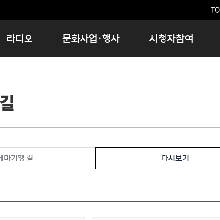
TO
라디오
문화사업·행사
시청자참여
저녁
11:05 시사ON
문화행사
공지사항
12:00 정오의 희망곡
모아바유
시청자의견
 길
16:00 완벽한 하루
MBC 노래교실
시청자위원회
우리 고향, 부탁해!
해외문화탐방
고충처리인
창
우리 고향, 안녕하십니까?
닥터공감
클린센터
라디오특집 다시듣기
대관안내
시청자불만처리위원회
충청북도 음식문화페스타
테마기행 길
다시보기
청원생명쌀 대청호마라톤
로컬인사이트스쿨
로컬 콘텐츠 Hub
문화행사 아카이빙