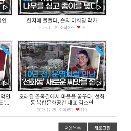
시인
한지에 물들다, 솔뫼 이희영 작가
2026.01.18 조회
835
91
국악인
오래된 골목길에서 마을을 꿈꾸다, 선화
...
동 복합문화공간 대표 김소연
2025.12.28 조회
691
110
처음목록
새로고침