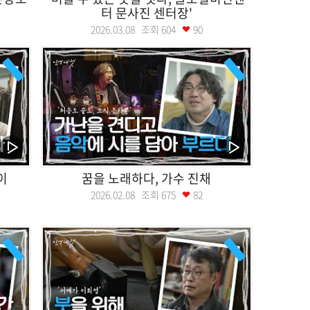
터 문사진 센터장'
2026.03.08 조회
604
90
이
꿈을 노래하다, 가수 진채
2026.02.08 조회
675
82