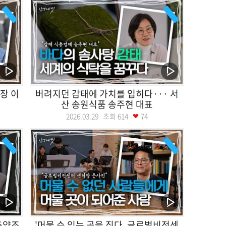
장 이
버려지던 감태에 가치를 입히다··· 서
산 송원식품 송주현 대표
2026.03.29 조회
614
74
촌양조
'머물 수 있는 곳을 짓다, 글로벌비전센