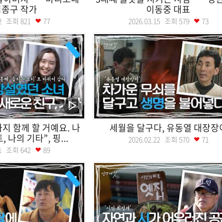
김종구 작가
이동중 대표
.22 조회
821
77
2026.03.15 조회
579
73
지 함께 할 거예요. 나
세월을 달구다, 유동열 대장장
 나의 기타”, 핑...
2026.02.22 조회
570
71
.01 조회
642
89