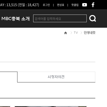
Y : 13,515 (전일 : 18,427)
로그인
편성표
핫클립
MBC충북 소개
TV
인생내컷
인사말
연혁
조직 및 업무안내
방송권역
광고안내
아나운서
오시는길
시청자의견
결산공고