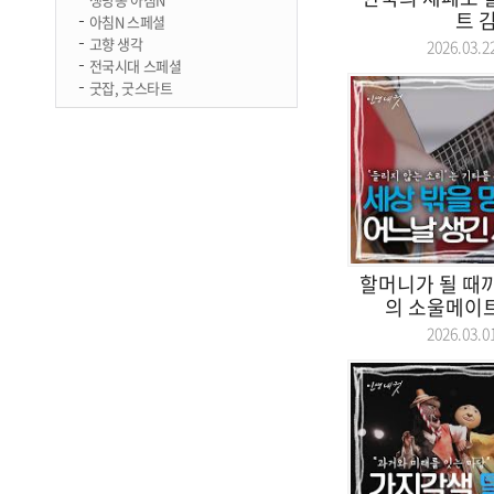
트 
아침N 스페셜
고향 생각
2026.03
전국시대 스페셜
굿잡, 굿스타트
할머니가 될 때까
의 소울메이트,
2026.03