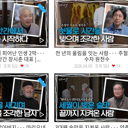
피어난 인생 2막···
천 년의 울림을 잇는 사람··· 주철
간 장시춘 대표 |...
수자 원천수
.12 조회
922
79
2026.04.05 조회
503
74
할아버지··· 마리오네
3대째 술맛을 지켜온 사람··· 양