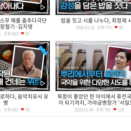
 스무 해를 춤추다극단
밥을 짓고 시를 나누다, 최정재 
 장철기·김지영
2026.01.25 조회
775
85
.01 조회
653
87
로하다, 음악치유사 유
목청이 좋았던 한 아이에서 퓨전
병
이 되기까지, 가야금병창가 '서일도'
.11 조회
651
95
2026.01.04 조회
702
119