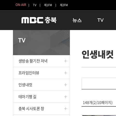
ON-AIR
TV
제1FM
제2FM
뉴스
TV
충청북도
생방송 활기찬 
TV
충청북도 교육청
프라임인터뷰
인생내컷
청주
인생내컷
충주
테마기행 길
생방송 활기찬 저녁
괴산
충북 시사토론 
단양
전국시대
프라임인터뷰
보은
시청자 FLEX
인생내컷
영동
특집프로그램
옥천
TV 속 정보
테마기행 길
음성
종영프로그램
148개(2/10페이지)
제천
충북 시사토론 창
증평