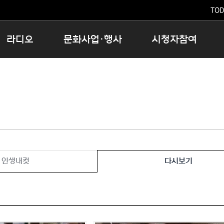
TODA
라디오
문화사업·행사
시청자참여
저녁
11:05 시사ON
문화행사
공지사항
12:00 정오의 희망곡
모아바유
시청자의견
16:00 완벽한 하루
MBC 노래교실
시청자위원회
우리 고향, 부탁해!
해외문화탐방
고충처리인
창
우리 고향, 안녕하십니까?
닥터공감
클린센터
라디오특집 다시듣기
대관안내
시청자불만처리위원회
충청북도 음식문화페스타
인생내컷
다시보기
청원생명쌀 대청호마라톤
로컬인사이트스쿨
로컬 콘텐츠 Hub
문화행사 아카이빙