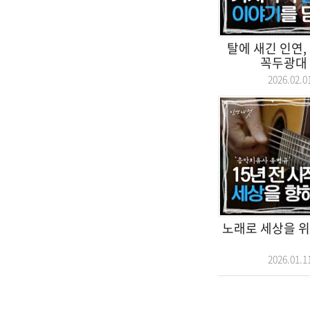
탈에 새긴 인연,
꼭두광대
2026.02
노래로 세상을 위
2026.01