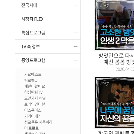
전국시대
진천
시청자 FLEX
특집프로그램
TV 속 정보
방앗간으로 다시 
종영프로그램
예산 봄봄 방앗
2026.04
가요베스트
팀로컬C
계란이왔어요
허심탄회TV
오만가지 채널
프라임인터뷰
어스온어스
거기어때?
성교육은 처음이라
더 트로트
한국의 제페토 
생방송 아침N