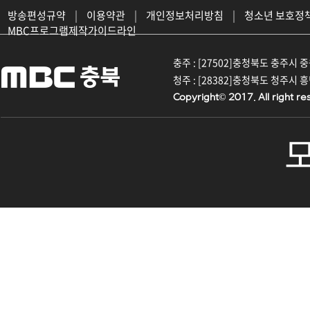
방송편성규약
|
이용약관
|
개인정보처리방침
|
청소년 보호정
MBC프로그램제작가이드라인
충주 : [27502]충청북도 충주시 중원대
청주 : [28382]충청북도 청주시 흥덕구
Copyright© 2017. All right re