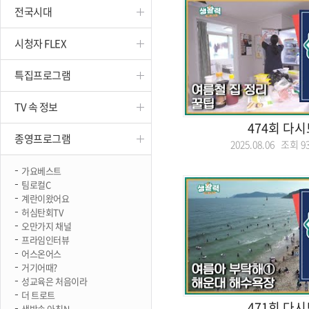
전국시대
진천
시청자 FLEX
특집프로그램
TV 속 정보
474회 다
종영프로그램
2025.08.06 조회
9
가요베스트
팀로컬C
계란이왔어요
허심탄회TV
오만가지 채널
프라임인터뷰
어스온어스
거기어때?
성교육은 처음이라
더 트로트
471회 다
생방송 아침N