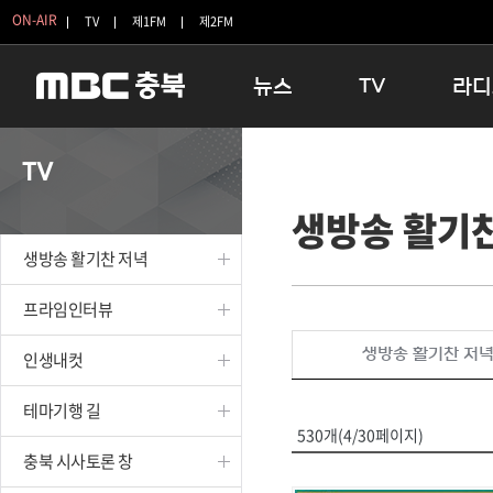
ON-AIR
TV
제1FM
제2FM
뉴스
TV
라디
충청북도
생방송 활기찬 저녁
11:05 
TV
충청북도 교육청
프라임인터뷰
12:00
생방송 활기
청주
인생내컷
16:00 
충주
테마기행 길
우리 고향
생방송 활기찬 저녁
괴산
충북 시사토론 창
우리 고향
단양
전국시대
라디오특
프라임인터뷰
보은
시청자 FLEX
생방송 활기찬 저
인생내컷
영동
특집프로그램
옥천
TV 속 정보
테마기행 길
음성
종영프로그램
530개(4/30페이지)
제천
충북 시사토론 창
증평