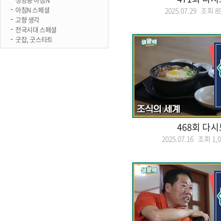
아침N 스페셜
2025.07.29 조회
8
고향 생각
전국시대 스페셜
굿잡, 굿스타트
468회 다
2025.07.16 조회
1,