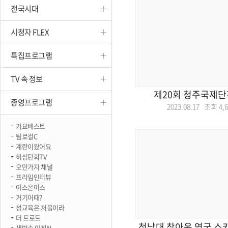
전국시대
진천
시청자 FLEX
특집프로그램
TV 속 정보
제20회 청주국제단
종영프로그램
2023.08.17 조회
4,
가요베스트
팀로컬C
계란이왔어요
허심탄회TV
오만가지 채널
프라임인터뷰
어스온어스
거기어때?
성교육은 처음이라
더 트로트
청남대 찾아온 영국 스
생방송 아침N