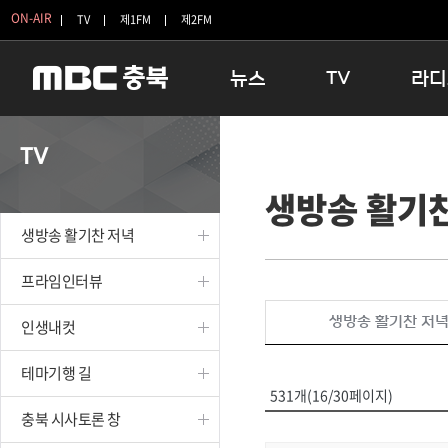
ON-AIR
TV
제1FM
제2FM
뉴스
TV
라디
충청북도
생방송 활기찬 저녁
11:05 
TV
충청북도 교육청
프라임인터뷰
12:00
생방송 활기
청주
인생내컷
16:00 
충주
테마기행 길
우리 고향
생방송 활기찬 저녁
괴산
충북 시사토론 창
우리 고향
단양
전국시대
라디오특
프라임인터뷰
보은
시청자 FLEX
생방송 활기찬 저
인생내컷
영동
특집프로그램
옥천
TV 속 정보
테마기행 길
음성
종영프로그램
531개(16/30페이지)
제천
충북 시사토론 창
증평