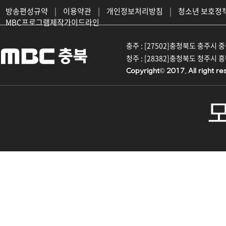
방송편성규약
|
이용약관
|
개인정보처리방침
|
청소년 보호정
MBC프로그램제작가이드라인
충주 : [27502]충청북도 충주시 중원대
청주 : [28382]충청북도 청주시 흥덕구
Copyright© 2017. All right re