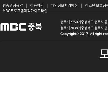
방송편성규약
|
이용약관
|
개인정보처리방침
|
청소년 보호정
MBC프로그램제작가이드라인
충주 : [27502]충청북도 충주시 중원대
청주 : [28382]충청북도 청주시 흥덕구
Copyright© 2017. All right re