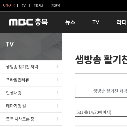
ON-AIR
TV
제1FM
제2FM
뉴스
TV
라디
충청북도
생방송 활기찬 저녁
11:05 
TV
충청북도 교육청
프라임인터뷰
12:00
생방송 활기
청주
인생내컷
16:00 
충주
테마기행 길
우리 고향
생방송 활기찬 저녁
괴산
충북 시사토론 창
우리 고향
단양
전국시대
라디오특
프라임인터뷰
보은
시청자 FLEX
생방송 활기찬 저
인생내컷
영동
특집프로그램
옥천
TV 속 정보
테마기행 길
음성
종영프로그램
531개(14/30페이지)
제천
충북 시사토론 창
증평