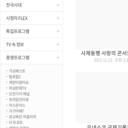
전국시대
진천
시청자 FLEX
특집프로그램
TV 속 정보
사제동행 사랑의 콘서
종영프로그램
2023.11.23 조회
3,
가요베스트
팀로컬C
계란이왔어요
허심탄회TV
오만가지 채널
프라임인터뷰
어스온어스
거기어때?
성교육은 처음이라
더 트로트
유네스코 국제기록
생방송 아침N