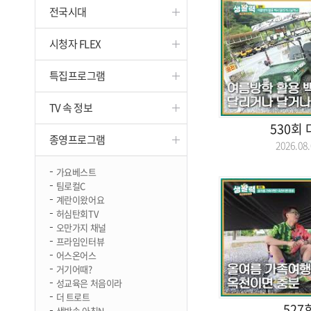
전국시대
진천
시청자 FLEX
특집프로그램
TV 속 정보
530회
종영프로그램
2026.0
가요베스트
팀로컬C
계란이왔어요
허심탄회TV
오만가지 채널
프라임인터뷰
어스온어스
거기어때?
성교육은 처음이라
더 트로트
527
생방송 아침N