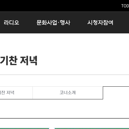
TODA
라디오
문화사업·행사
시청자참여
저녁
11:05 시사ON
문화행사
공지사항
12:00 정오의 희망곡
모아바유
시청자의견
기찬 저녁
16:00 완벽한 하루
MBC 노래교실
시청자위원회
우리 고향, 부탁해!
해외문화탐방
고충처리인
창
우리 고향, 안녕하십니까?
닥터공감
클린센터
라디오특집 다시듣기
대관안내
시청자불만처리위원회
충청북도 음식문화페스타
기찬 저녁
코너소개
청원생명쌀 대청호마라톤
로컬인사이트스쿨
로컬 콘텐츠 Hub
문화행사 아카이빙