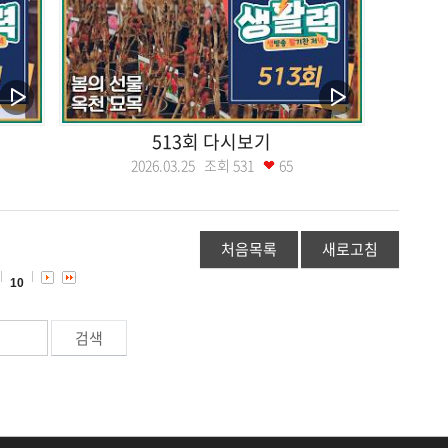
513회 다시보기
2026.03.25 조회
531
65
처음목록
새로고침
10