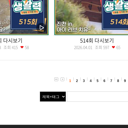
회 다시보기
514회 다시보기
.08 조회
415
58
2026.04.01 조회
597
65
1
2
3
4
5
6
7
8
9