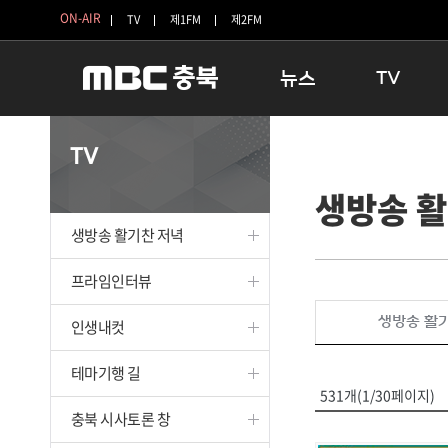
ON-AIR
TV
제1FM
제2FM
뉴스
TV
충청북도
생방송 활기찬 
TV
충청북도 교육청
프라임인터뷰
생방송 활
청주
인생내컷
충주
테마기행 길
생방송 활기찬 저녁
괴산
충북 시사토론 
단양
전국시대
프라임인터뷰
보은
시청자 FLEX
생방송 활
인생내컷
영동
특집프로그램
옥천
TV 속 정보
테마기행 길
음성
종영프로그램
531개(1/30페이지)
제천
충북 시사토론 창
증평