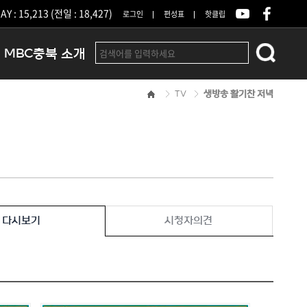
Y : 15,213 (전일 : 18,427)
로그인
편성표
핫클립
MBC충북 소개
TV
생방송 활기찬 저녁
인사말
연혁
조직 및 업무안내
방송권역
광고안내
아나운서
오시는길
다시보기
시청자의견
결산공고