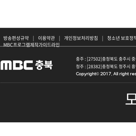
방송편성규약
|
이용약관
|
개인정보처리방침
|
청소년 보호정
MBC프로그램제작가이드라인
충주 : [27502]충청북도 충주시 중원대
청주 : [28382]충청북도 청주시 흥덕구
Copyright© 2017. All right re