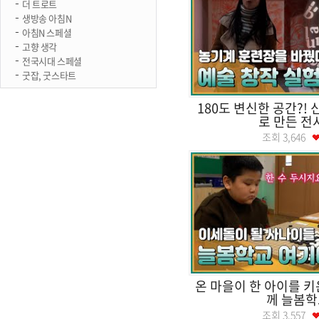
더 트로트
생방송 아침N
아침N 스페셜
고향 생각
전국시대 스페셜
굿잡, 굿스타트
180도 변신한 공간?!
로 만든 전
조회
3,646
온 마을이 한 아이를 키
께 늘봄학
조회
3,557