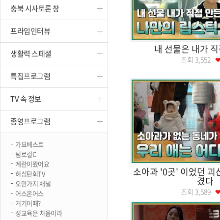
충북 시사토론 창
진천
프라임인터뷰
내 선물은 내가 직
생활력 스페셜
조회
3,552
특집프로그램
TV 속 정보
종영프로그램
가요베스트
팀로컬C
계란이왔어요
소아과 '0곳' 이었던 
허심탄회TV
겼다
오만가지 채널
조회
3,589
어스온어스
거기어때?
성교육은 처음이라