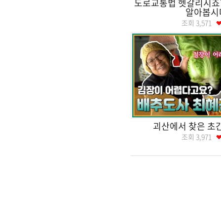
도로교통법 헷갈리시죠?
알아봅시
조회
3,571
괴산에서 찾은 초
조회
3,971