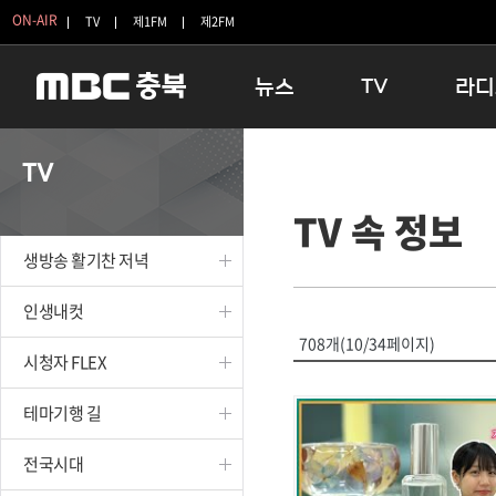
ON-AIR
TV
제1FM
제2FM
뉴스
TV
라디
충청북도
생방송 활기찬 저녁
11:05 
TV
충청북도 교육청
프라임인터뷰
12:00
TV 속 정보
청주
인생내컷
16:00 
충주
테마기행 길
우리 고향
생방송 활기찬 저녁
괴산
충북 시사토론 창
우리 고향
단양
전국시대
라디오특
인생내컷
보은
시청자 FLEX
708개(10/34페이지)
시청자 FLEX
영동
특집프로그램
옥천
TV 속 정보
테마기행 길
음성
종영프로그램
제천
전국시대
증평