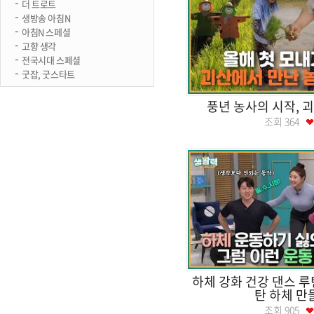
더 트로트
생방송 아침N
아침N 스페셜
고향 생각
전국시대 스페셜
굿잡, 굿스타트
풍년 농사의 시작, 
조회
364
하체 강화 건강 댄스 루
탄 하체 만
조회
905