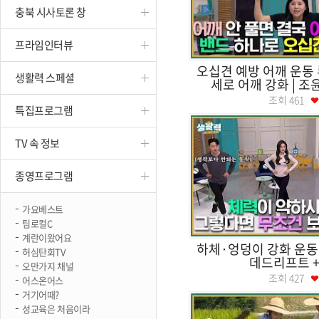
충북 시사토론 창
진천
프라임인터뷰
오십견 예방 어깨 운동 
생활력 스페셜
세로 어깨 강화 | 조윤
조회
461
특집프로그램
TV 속 정보
종영프로그램
가요베스트
팀로컬C
계란이왔어요
하체·엉덩이 강화 운동 
허심탄회TV
데드리프트 +
오만가지 채널
조회
427
어스온어스
거기어때?
성교육은 처음이라