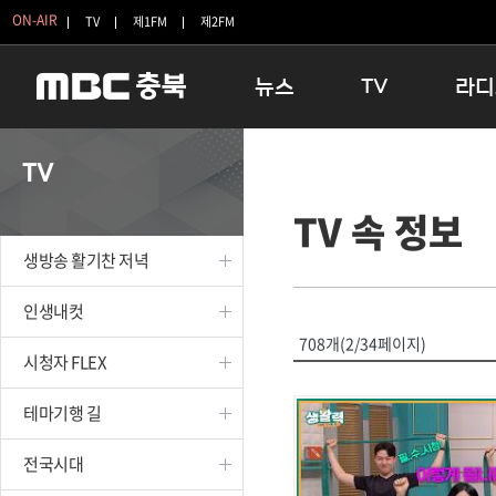
ON-AIR
TV
제1FM
제2FM
뉴스
TV
라디
충청북도
생방송 활기찬 저녁
11:05 
TV
충청북도 교육청
프라임인터뷰
12:00
TV 속 정보
청주
인생내컷
16:00 
충주
테마기행 길
우리 고향
생방송 활기찬 저녁
괴산
충북 시사토론 창
우리 고향
단양
전국시대
라디오특
인생내컷
보은
시청자 FLEX
708개(2/34페이지)
시청자 FLEX
영동
특집프로그램
옥천
TV 속 정보
테마기행 길
음성
종영프로그램
제천
전국시대
증평