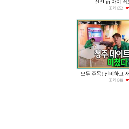
진천 in 아이 러
조회
652
모두 주목! 신비하고 
조회
648