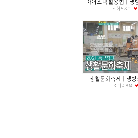
아이스팩 활용법ㅣ생
조회
5,821
생활문화축제ㅣ생방
조회
4,894