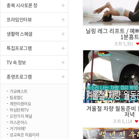
충북 시사토론 창
진천
프라임인터뷰
닐링 레그 리프트 / 예
생활력 스페셜
1분홈
조회
5,391
특집프로그램
TV 속 정보
종영프로그램
가요베스트
팀로컬C
계란이왔어요
겨울철 차량 월동준
허심탄회TV
저녁
오만가지 채널
조회
6,114
어스온어스
거기어때?
성교육은 처음이라