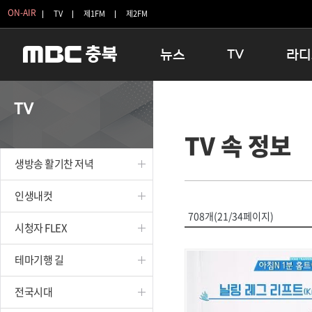
ON-AIR
TV
제1FM
제2FM
뉴스
TV
라디
충청북도
생방송 활기찬 저녁
11:05 
TV
충청북도 교육청
프라임인터뷰
12:00
TV 속 정보
청주
인생내컷
16:00 
충주
테마기행 길
우리 고향
생방송 활기찬 저녁
괴산
충북 시사토론 창
우리 고향
단양
전국시대
라디오특
인생내컷
보은
시청자 FLEX
708개(21/34페이지)
시청자 FLEX
영동
특집프로그램
옥천
TV 속 정보
테마기행 길
음성
종영프로그램
제천
전국시대
증평