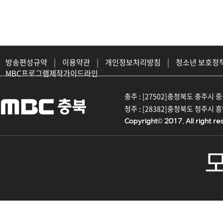
방송편성규약
|
이용약관
|
개인정보처리방침
|
청소년 보호정
MBC프로그램제작가이드라인
충주 : [27502]충청북도 충주시 중원대
청주 : [28382]충청북도 청주시 흥덕구
Copyright© 2017. All right re