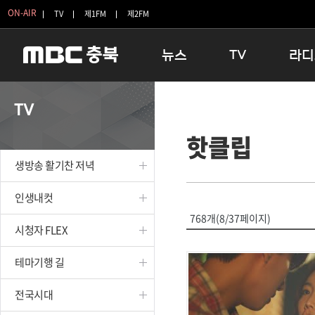
ON-AIR
TV
제1FM
제2FM
뉴스
TV
라디
충청북도
생방송 활기찬 저녁
11:05 
TV
충청북도 교육청
프라임인터뷰
12:00
핫클립
청주
인생내컷
16:00 
충주
테마기행 길
우리 고향
생방송 활기찬 저녁
괴산
충북 시사토론 창
우리 고향
단양
전국시대
라디오특
인생내컷
보은
시청자 FLEX
768개(8/37페이지)
시청자 FLEX
영동
특집프로그램
옥천
TV 속 정보
테마기행 길
음성
종영프로그램
제천
전국시대
증평