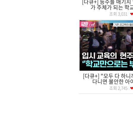
[다큐+] 등수를 매기지
가 주체가 되는 학교.
조회
3,031
[다큐+] "모두 다 하니까
다니면 불안한 아이
조회
2,745