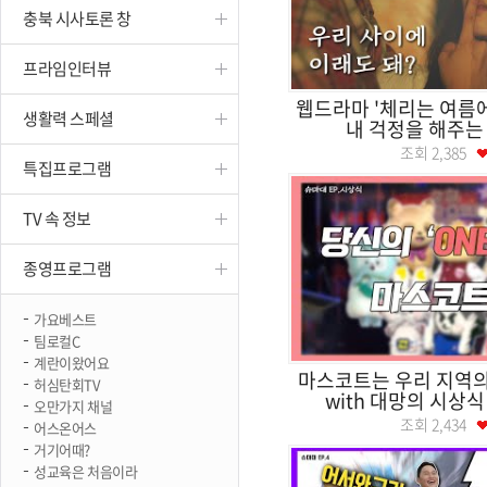
충북 시사토론 창
진천
프라임인터뷰
웹드라마 '체리는 여름에 익
생활력 스페셜
내 걱정을 해주는 사
조회
2,385
특집프로그램
TV 속 정보
종영프로그램
가요베스트
팀로컬C
계란이왔어요
마스코트는 우리 지역의
허심탄회TV
with 대망의 시상식 
오만가지 채널
조회
2,434
어스온어스
거기어때?
성교육은 처음이라