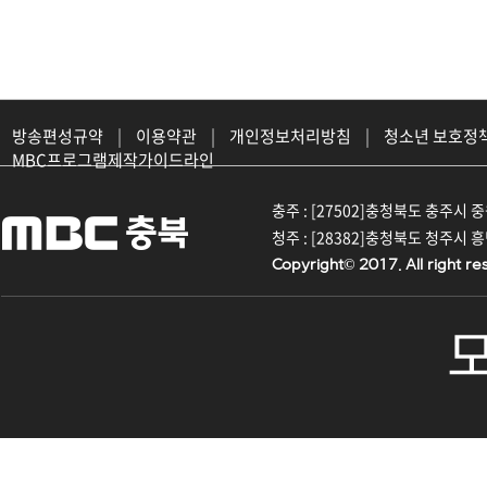
방송편성규약
|
이용약관
|
개인정보처리방침
|
청소년 보호정
MBC프로그램제작가이드라인
충주 : [27502]충청북도 충주시 중원대
청주 : [28382]충청북도 청주시 흥덕구
Copyright© 2017. All right re