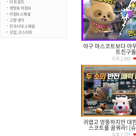
더 트로트
생방송 아침N
아침N 스페셜
고향 생각
전국시대 스페셜
굿잡, 굿스타트
야구 마스코트보다 야무
트친구들
조회
2,583
귀엽고 엉뚱하지만 대한
스코트를 꿈꿔라! [슈마대
조회
2,775