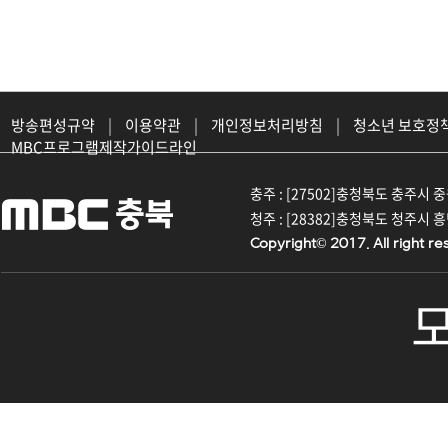
방송편성규약
|
이용약관
|
개인정보처리방침
|
청소년 보호정
MBC프로그램제작가이드라인
충주 : [27502]충청북도 충주시 중원대
청주 : [28382]충청북도 청주시 흥덕구
Copyright© 2017. All right re