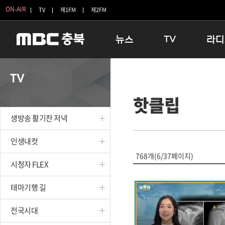
ON-AIR
TV
제1FM
제2FM
뉴스
TV
라디
충청북도
생방송 활기찬 저녁
11:05 
TV
충청북도 교육청
프라임인터뷰
12:00
핫클립
청주
인생내컷
16:00 
충주
테마기행 길
우리 고향
생방송 활기찬 저녁
괴산
충북 시사토론 창
우리 고향
단양
전국시대
라디오특
인생내컷
보은
시청자 FLEX
768개(6/37페이지)
시청자 FLEX
영동
특집프로그램
옥천
TV 속 정보
테마기행 길
음성
종영프로그램
제천
전국시대
증평