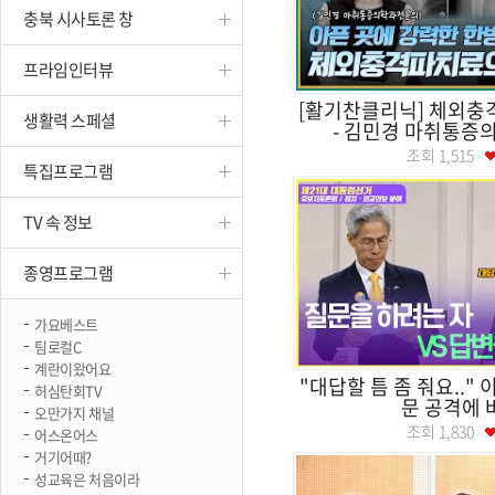
충북 시사토론 창
진천
프라임인터뷰
[활기찬클리닉] 체외충
생활력 스페셜
- 김민경 마취통증
조회
1,515
특집프로그램
TV 속 정보
종영프로그램
가요베스트
팀로컬C
계란이왔어요
"대답할 틈 좀 줘요.." 
허심탄회TV
문 공격에 
오만가지 채널
조회
1,830
어스온어스
거기어때?
성교육은 처음이라