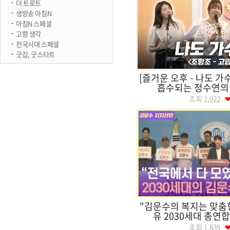
더 트로트
생방송 아침N
아침N 스페셜
고향 생각
전국시대 스페셜
굿잡, 굿스타트
[즐거운 오후 – 나도 
흡수되는 정수연의 '조
조회
1,922
"김문수의 복지는 맞춤형
유 2030세대 총연합 
조회
1,839