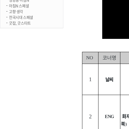
아침N 스페셜
고향 생각
전국시대 스페셜
굿잡, 굿스타트
코너명
NO
날씨
1
화
2
ENG
북
)