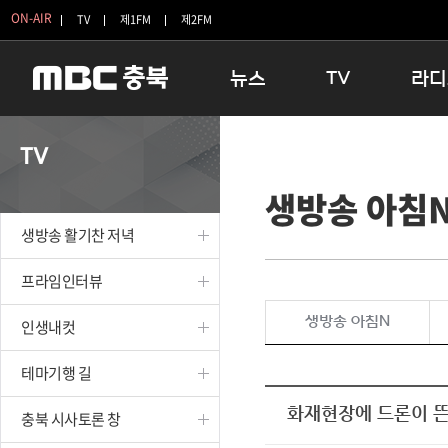
ON-AIR
TV
제1FM
제2FM
뉴스
TV
라디
충청북도
생방송 활기찬 저녁
11:05 
TV
충청북도 교육청
프라임인터뷰
12:00
생방송 아침
청주
인생내컷
16:00 
충주
테마기행 길
우리 고향
생방송 활기찬 저녁
괴산
충북 시사토론 창
우리 고향
단양
전국시대
라디오특
프라임인터뷰
보은
시청자 FLEX
생방송 아침N
인생내컷
영동
특집프로그램
옥천
TV 속 정보
테마기행 길
음성
종영프로그램
제천
화재현장에 드론이 뜬다
충북 시사토론 창
증평