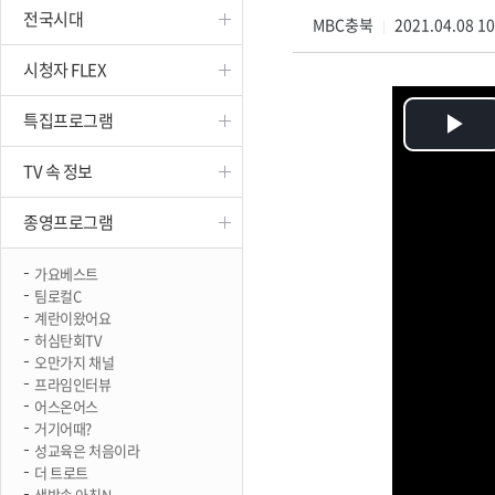
전국시대
진천
MBC충북
2021.04.08 1
|
시청자 FLEX
특집프로그램
Pl
TV 속 정보
Vi
종영프로그램
가요베스트
팀로컬C
계란이왔어요
허심탄회TV
오만가지 채널
프라임인터뷰
어스온어스
거기어때?
성교육은 처음이라
더 트로트
생방송 아침N