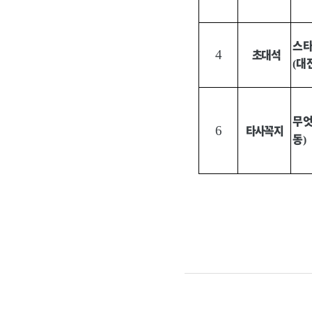
스타
초대석
4
대
(
무
타사꼭지
6
동
)