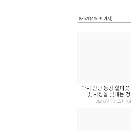
885개(4/50페이지)
다시 만난 동강 할미꽃 
빛 시장을 빛내는 청년
2021.04.28 조회
4,