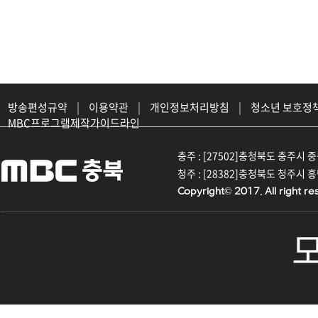
방송편성규약
|
이용약관
|
개인정보처리방침
|
청소년 보호정
MBC프로그램제작가이드라인
충주 : [27502]충청북도 충주시 중원대
청주 : [28382]충청북도 청주시 흥덕구
Copyright© 2017. All right re