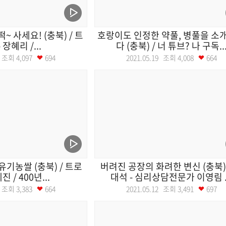
~ 사세요! (충북) / 트
호랑이도 인정한 약풀, 병풀을 소
 장혜리 /...
다 (충북) / 너 튜브? 나 구독..
20 조회
4,097
694
2021.05.19 조회
4,008
664
유기농쌀 (충북) / 트로
버려진 공장의 화려한 변신 (충북) 
진 / 400년...
대석 - 심리상담전문가 이영림 ..
13 조회
3,383
664
2021.05.12 조회
3,491
697