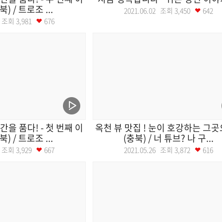
북) / 트로조 ...
2021.06.02 조회
3,450
642
03 조회
3,981
676
을 품다! - 첫 번째 이
옥천 뷰 맛집 ! 눈이 호강하는 그
북) / 트로조 ...
(충북) / 너 튜브? 나 구...
27 조회
3,929
667
2021.05.26 조회
3,872
616