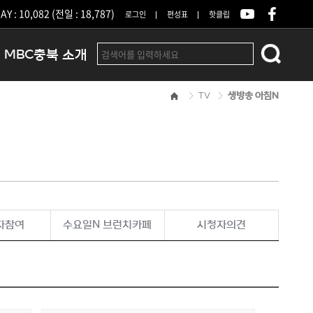
Y : 10,082 (전일 : 18,787)
로그인
편성표
핫클립
MBC충북 소개
TV
생방송 아침N
인사말
연혁
조직 및 업무안내
방송권역
광고안내
아나운서
오시는길
자참여
수요일N 브런치카페
시청자의견
결산공고