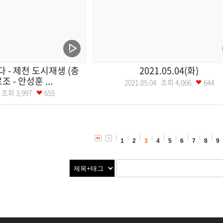
다 - 제천 도시재생 (충
2021.05.04(화)
로조 - 안성훈 ...
2021.05.04 조회
4,066
644
06 조회
3,997
655
1
2
3
4
5
6
7
8
9