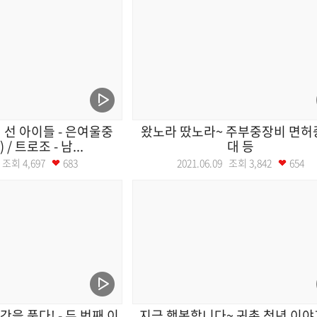
선 아이들 - 은여울중
왔노라 땄노라~ 주부중장비 면허
/ 트로조 - 남...
대 등
10 조회
4,697
683
2021.06.09 조회
3,842
654
을 품다! - 두 번째 이
지금 행복합니다~ 귀촌 청년 이야