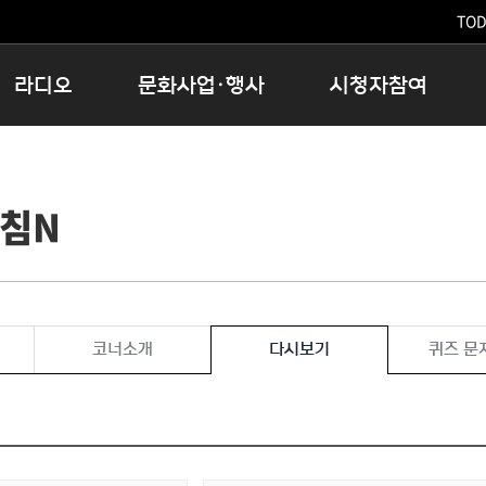
TODA
라디오
문화사업·행사
시청자참여
저녁
11:05 시사ON
문화행사
공지사항
12:00 정오의 희망곡
모아바유
시청자의견
아침N
16:00 완벽한 하루
MBC 노래교실
시청자위원회
우리 고향, 부탁해!
해외문화탐방
고충처리인
창
우리 고향, 안녕하십니까?
닥터공감
클린센터
라디오특집 다시듣기
대관안내
시청자불만처리위원회
충청북도 음식문화페스타
코너소개
다시보기
퀴즈 문
청원생명쌀 대청호마라톤
로컬인사이트스쿨
로컬 콘텐츠 Hub
문화행사 아카이빙