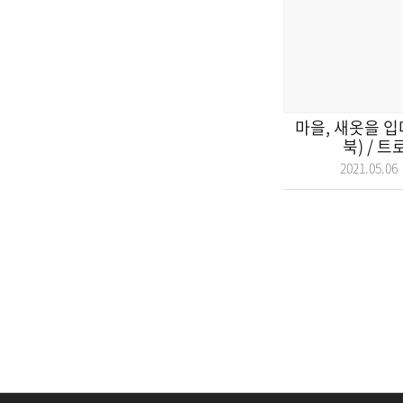
마을, 새옷을 입
북) / 트
2021.05.