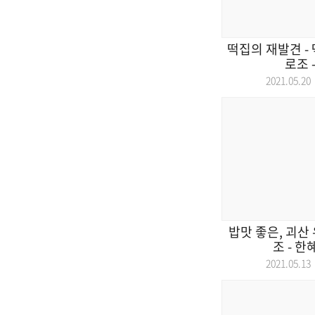
떡집의 재발견 - 떡
로조 -
2021.05.
밥맛 좋은, 괴산 
조 - 한혜
2021.05.