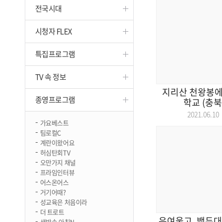
전국시대
진천
시청자 FLEX
특집프로그램
TV 속 정보
지리산 천왕봉에 
종영프로그램
학교 (충북) 
2021.06.
가요베스트
팀로컬C
계란이왔어요
허심탄회TV
오만가지 채널
프라임인터뷰
어스온어스
거기어때?
성교육은 처음이라
더 트로트
은여울고, 백두대간
생방송 아침N