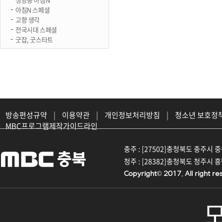
아침N 스페셜
고향 생각
전국시대 스페셜
굿잡, 굿스타트
방송편성규약
|
이용약관
|
개인정보처리방침
|
청소년 보호정
MBC프로그램제작가이드라인
충주 : [27502]충청북도 충주시 중원대
청주 : [28382]충청북도 청주시 흥덕구
Copyright© 2017. All right re