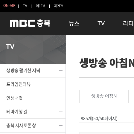
ON-AIR
TV
제1FM
제2FM
뉴스
TV
라디
충청북도
생방송 활기찬 저녁
11:05 
TV
충청북도 교육청
프라임인터뷰
12:00
생방송 아침
청주
인생내컷
16:00 
충주
테마기행 길
우리 고향
생방송 활기찬 저녁
괴산
충북 시사토론 창
우리 고향
단양
전국시대
라디오특
프라임인터뷰
보은
시청자 FLEX
생방송 아침N
인생내컷
영동
특집프로그램
옥천
TV 속 정보
테마기행 길
음성
종영프로그램
885개(50/50페이지)
제천
충북 시사토론 창
증평