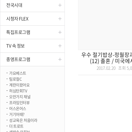
전국시대
진천
시청자 FLEX
특집프로그램
TV 속 정보
우수 절기밥상-정월장과
종영프로그램
(12) 졸혼 / 미국에
2017.02.20 조회
5,
가요베스트
팀로컬C
계란이왔어요
허심탄회TV
오만가지 채널
프라임인터뷰
어스온어스
거기어때?
성교육은 처음이라
더 트로트
생방송 아침N