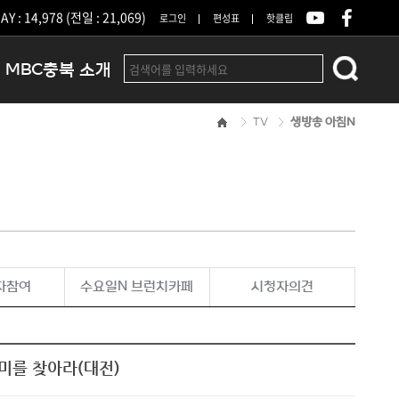
Y : 14,978 (전일 : 21,069)
로그인
편성표
핫클립
MBC충북 소개
TV
생방송 아침N
인사말
연혁
조직 및 업무안내
방송권역
광고안내
아나운서
오시는길
자참여
수요일N 브런치카페
시청자의견
결산공고
미를 찾아라(대전)