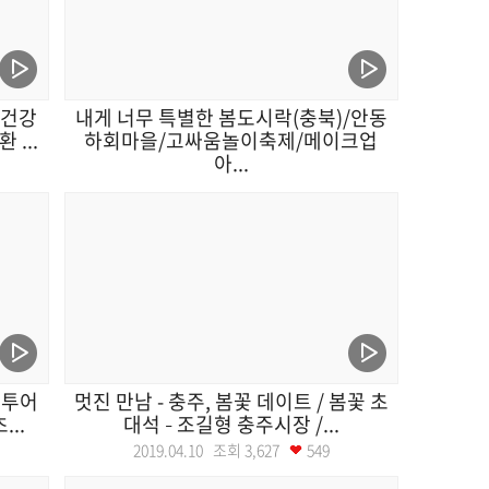
 건강
내게 너무 특별한 봄도시락(충북)/안동
...
하회마을/고싸움놀이축제/메이크업
아...
2019.04.15 조회
3,678
568
티투어
멋진 만남 - 충주, 봄꽃 데이트 / 봄꽃 초
..
대석 – 조길형 충주시장 /...
2019.04.10 조회
3,627
549