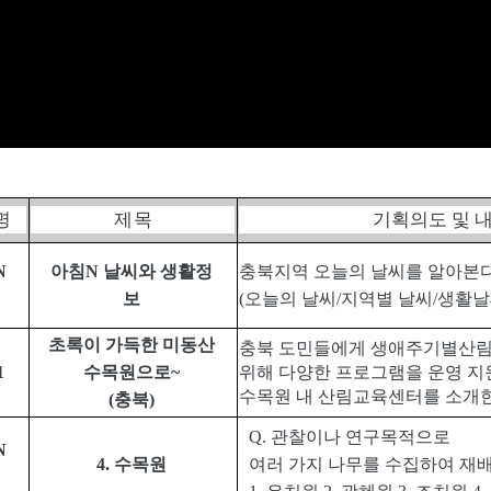
명
제 목
기획의도 및 
N
아침
N
날씨와 생활정
충북지역 오늘의 날씨를 알아본
보
(
오늘의 날씨
/
지역별 날씨
/
생활날
초록이 가득한 미동산
충북 도민들에게 생애주기별산
1
수목원으로
~
위해 다양한 프로그램을 운영 지
수목원 내 산림교육센터를 소개
(
충북
)
Q.
관찰이나 연구목적으로
N
4.
수목원
여러 가지 나무를 수집하여 재