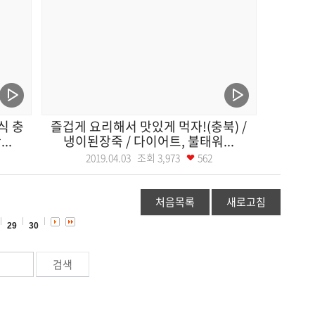
식 충
즐겁게 요리해서 맛있게 먹자!(충북) /
..
냉이된장죽 / 다이어트, 불태워...
2019.04.03 조회
3,973
562
처음목록
새로고침
29
30