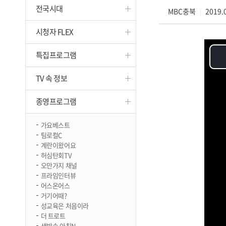
전국시대
진천
MBC충북
2019.0
|
시청자 FLEX
특집프로그램
TV 속 정보
종영프로그램
가요베스트
팀로컬C
계란이왔어요
허심탄회TV
오만가지 채널
프라임인터뷰
어스온어스
거기어때?
성교육은 처음이라
더 트로트
생방송 아침N