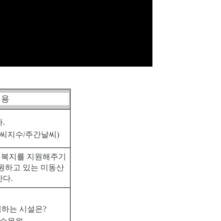
내용
다
.
씨지수
/
주간날씨
)
림복지를 지원해주기
원하고 있는 미동산
한다
.
배하는 시설은
?