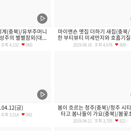
세계(충북)/유부주머니
마이맨숀 옛집 더하기 새집(충북/
성주의 별별참외(대...
한 부티뷰티 미세먼지와 호흡기질환 
17 조회
4,132
560
2019.04.16 조회
4,678
609
.04.12(금)
봄이 흐르는 청주(충북)/청주 시
타고 봄나들이 가요(충북)/봄꽃초.
12 조회
3,514
592
2019.04.11 조회
3,705
621