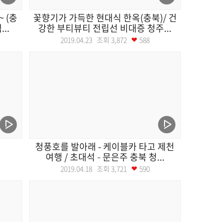
 (충
꽃향기가 가득한 현대식 한옥(충북)/ 건
..
강한 부티뷰티 전립선 비대증 청주...
2019.04.23 조회
3,872
588
청풍호를 발아래 - 케이블카 타고 제천
여행 / 초대석 – 문은주 충북 청...
2019.04.18 조회
3,721
590