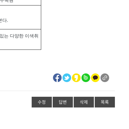
수목원
본다
.
 있는 다양한 이색취
수정
답변
삭제
목록