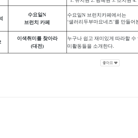
1.
유치원
2.
광혜원
3.
조치원
4.
수요일
N
수요일
N
브런치카페에서는
석
‘
샐러리두부마요네즈
’
를 만들어
브런치 카페
이색취미를 찾아라
누구나 쉽고 재미있게 따라할 수
2
(
대전
)
미활동들을 소개한다
.