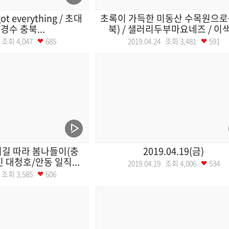
ot everything / 초대
초록이 가득한 미동산 수목원으로~
김경수 충북...
북) / 샐러리두부마요네즈 / 이색.
25 조회
4,047
685
2019.04.24 조회
3,481
591
리길 따라 봄나들이(충
2019.04.19(금)
진 대청호/안동 일직...
2019.04.19 조회
4,006
534
22 조회
3,585
606