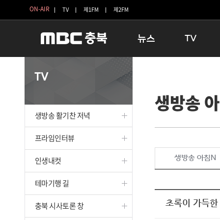
ON-AIR
TV
제1FM
제2FM
뉴스
TV
충청북도
생방송 활기찬 
TV
충청북도 교육청
프라임인터뷰
생방송 
청주
인생내컷
충주
테마기행 길
생방송 활기찬 저녁
괴산
충북 시사토론 
단양
전국시대
프라임인터뷰
보은
시청자 FLEX
생방송 아침N
인생내컷
영동
특집프로그램
옥천
TV 속 정보
테마기행 길
음성
종영프로그램
제천
초록이 가득한 
충북 시사토론 창
증평