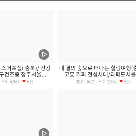
 스머프집( 충북)/ 건강
내 곁의 숲으로 떠나는 힐링여행(충
구건조증 청주서울...
고흥 커피 전성시대/과학도시를 .
30 조회
4,567
615
2019.04.29 조회
3,565
589