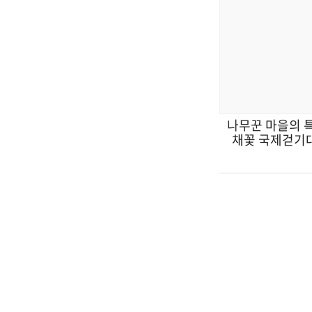
나무꾼 마을의 특
채꽃 국제걷기
2019.04.