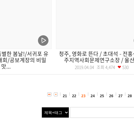
별한 봄날!/서귀포 유
청주, 영화로 뜬다 / 초대석 – 전홍
대회/공보계장의 비밀
주지역사회문제연구소장 / 울산.
맛...
2019.04.04 조회
4,474
530
08 조회
4,108
559
21
22
23
24
25
26
27
28