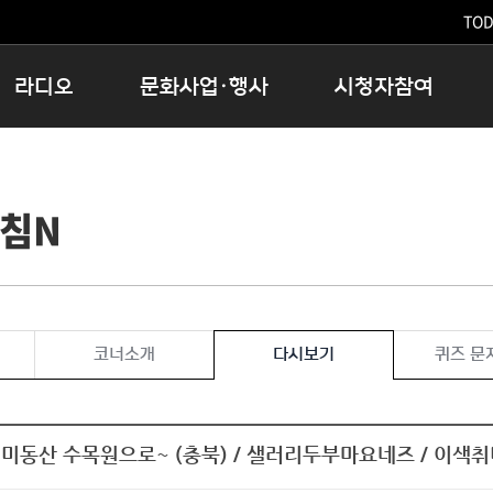
TODA
라디오
문화사업·행사
시청자참여
저녁
11:05 시사ON
문화행사
공지사항
12:00 정오의 희망곡
모아바유
시청자의견
아침N
16:00 완벽한 하루
MBC 노래교실
시청자위원회
우리 고향, 부탁해!
해외문화탐방
고충처리인
창
우리 고향, 안녕하십니까?
닥터공감
클린센터
라디오특집 다시듣기
대관안내
시청자불만처리위원회
충청북도 음식문화페스타
코너소개
다시보기
퀴즈 문
청원생명쌀 대청호마라톤
로컬인사이트스쿨
로컬 콘텐츠 Hub
미동산 수목원으로~ (충북) / 샐러리두부마요네즈 / 이색취
문화행사 아카이빙