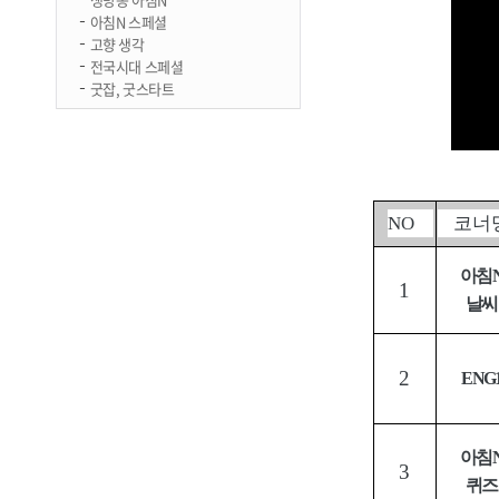
아침N 스페셜
고향 생각
전국시대 스페셜
굿잡, 굿스타트
NO
코너
아침
1
날씨
2
ENG
아침
3
퀴즈