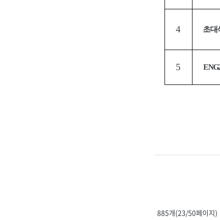
4
초대
5
ENG
885개(23/50페이지)