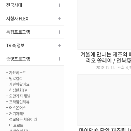
전국시대
진천
시청자 FLEX
특집프로그램
TV 속 정보
겨울에 만나는 재즈의 매
종영프로그램
리오 쏠레이 / 전북愛살
2018.12.14 조회
4,
가요베스트
팀로컬C
계란이왔어요
허심탄회TV
오만가지 채널
프라임인터뷰
어스온어스
거기어때?
성교육은 처음이라
더 트로트
마이맨숀 단양 재조립 1
생방송 아침N