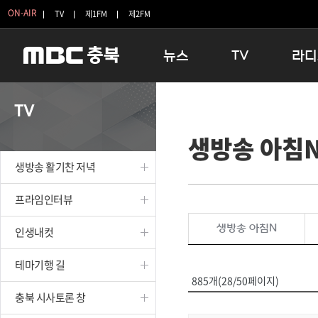
ON-AIR
TV
제1FM
제2FM
뉴스
TV
라디
충청북도
생방송 활기찬 저녁
11:05 
TV
충청북도 교육청
프라임인터뷰
12:00
생방송 아침
청주
인생내컷
16:00 
충주
테마기행 길
우리 고향
생방송 활기찬 저녁
괴산
충북 시사토론 창
우리 고향
단양
전국시대
라디오특
프라임인터뷰
보은
시청자 FLEX
생방송 아침N
인생내컷
영동
특집프로그램
옥천
TV 속 정보
테마기행 길
음성
종영프로그램
885개(28/50페이지)
제천
충북 시사토론 창
증평