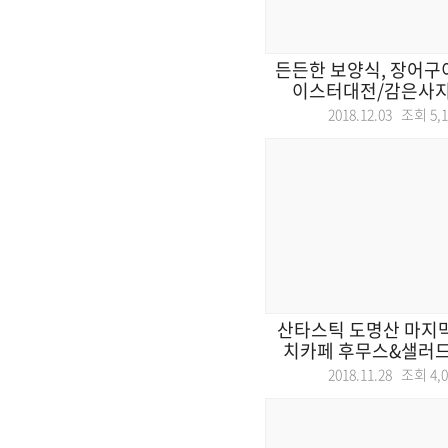
든든한 보양식, 장어구
이스터대전/감은사
2018.12.03 조회
5,
산타스틱 도명산 마지막
치카페 후무스&샐러드 /
2018.11.28 조회
4,