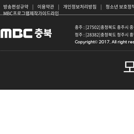
방송편성규약
|
이용약관
|
개인정보처리방침
|
청소년 보호정
MBC프로그램제작가이드라인
충주 : [27502]충청북도 충주시 중원대
청주 : [28382]충청북도 청주시 흥덕구
Copyright© 2017. All right re