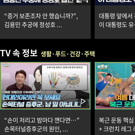
“증거 보존조차 안 했습니까?”,
대통령 앞에서 
김용민 추궁에 정성호 ...
이 대통령도 유심
TV 속 정보
생활·푸드·건강·주택
“손이 저리고 밤마다 깬다면…”
복근 운동 핵심
손목터널증후군의 원인, ...
+ 크런치 레그 레