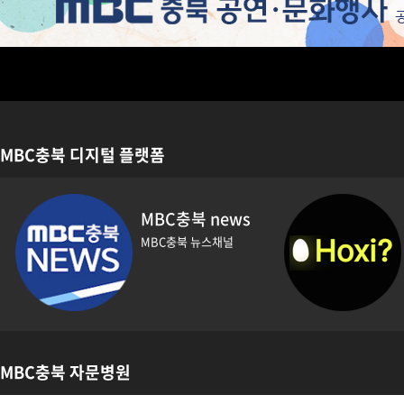
MBC충북 디지털 플랫폼
MBC충북
뉴스레터
이번주 놓친소식
챙겨드려요
똑똑한 MZ
MBC충북 자문병원
MZ에게 MBC충북