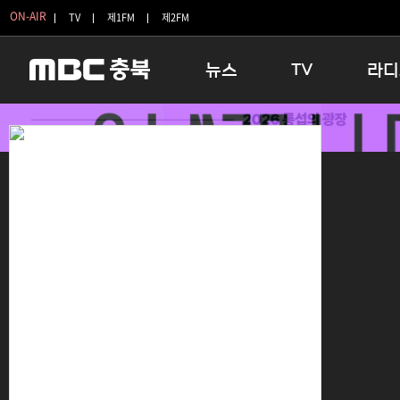
ON-AIR
TV
제1FM
제2FM
뉴스
TV
라디
충청북도
생방송 활기찬 저녁
11:05 
충청북도 교육청
프라임인터뷰
12:00
청주
인생내컷
16:00 
충주
테마기행 길
우리 고향
괴산
충북 시사토론 창
우리 고향
단양
전국시대
라디오특
보은
시청자 FLEX
영동
특집프로그램
옥천
TV 속 정보
음성
종영프로그램
제천
증평