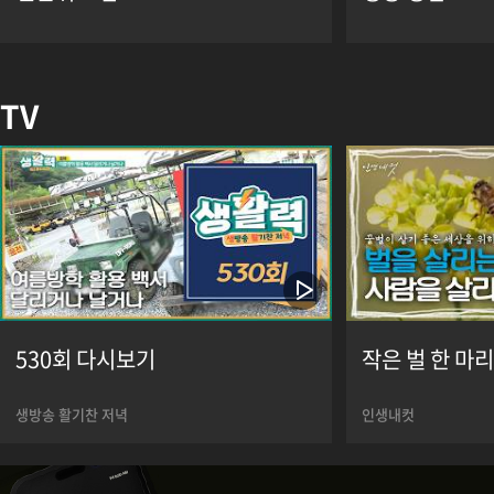
TV
530회 다시보기
작은 벌 한 마리
생방송 활기찬 저녁
인생내컷