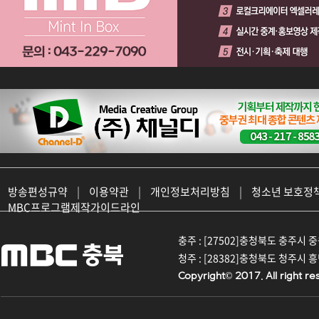
방송편성규약
|
이용약관
|
개인정보처리방침
|
청소년 보호정
MBC프로그램제작가이드라인
충주 : [27502]충청북도 충주시 중원대
청주 : [28382]충청북도 청주시 흥덕구
Copyright© 2017. All right re