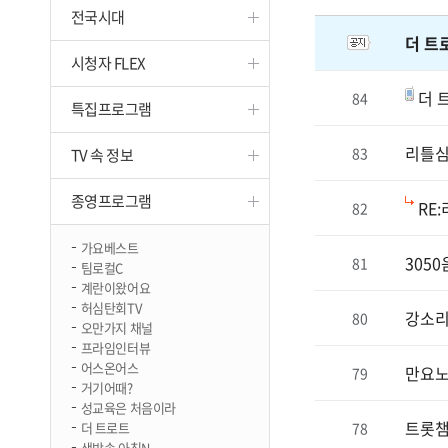
전국시대
진천
더 트
시청자 FLEX
더 
84
특집프로그램
리틀심
83
TV 속 정보
종영프로그램
RE
82
가요베스트
305
81
팀로컬C
계란이왔어요
허심탄회TV
강소리
80
오만가지 채널
프라임인터뷰
어스온어스
만요노
79
거기어때?
성교육은 처음이라
트롯챔
더 트로트
78
생방송 아침N