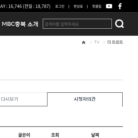
Y : 16,746 (전일 : 18,787)
로그인
편성표
핫클립
MBC충북 소개
TV
더 트로트
인사말
연혁
조직 및 업무안내
방송권역
광고안내
아나운서
오시는길
다시보기
시청자의견
결산공고
글쓴이
조회
날짜