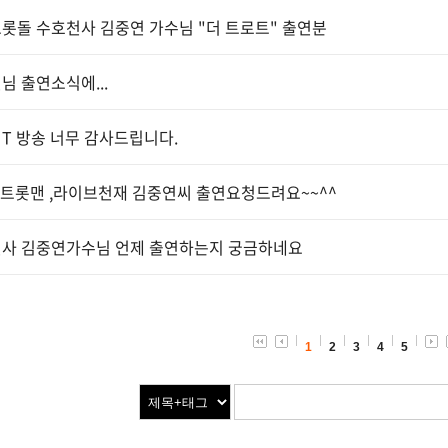
롯돌 수호천사 김중연 가수님 "더 트로트" 출연분
님 출연소식에...
T 방송 너무 감사드립니다.
트롯맨 ,라이브천재 김중연씨 출연요청드려요~~^^
사 김중연가수님 언제 출연하는지 궁금하네요
1
2
3
4
5