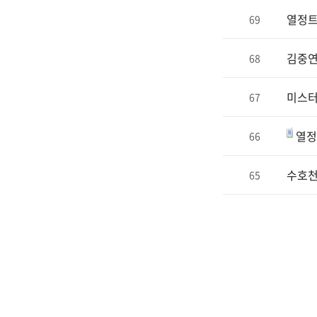
열정트
69
김중연
68
미스터
67
열정
66
수호천
65