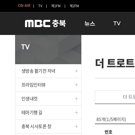
ON-AIR
TV
제1FM
제2FM
뉴스
TV
충청북도
생방송 활기찬 
TV
충청북도 교육청
프라임인터뷰
더 트로트
청주
인생내컷
충주
테마기행 길
생방송 활기찬 저녁
괴산
충북 시사토론 
단양
전국시대
프라임인터뷰
보은
시청자 FLEX
더 트
인생내컷
영동
특집프로그램
옥천
TV 속 정보
테마기행 길
음성
종영프로그램
85개(1/5페이지)
제천
충북 시사토론 창
번호
증평