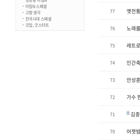
아침N 스페셜
옛전통
77
고향 생각
전국시대 스페셜
굿잡, 굿스타트
노래를
76
레트로
75
인간축
74
안성훈
73
가수 
72
김중
71
어젯밤
70