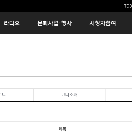
TODA
라디오
문화사업·행사
시청자참여
저녁
11:05 시사ON
문화행사
공지사항
12:00 정오의 희망곡
모아바유
시청자의견
16:00 완벽한 하루
MBC 노래교실
시청자위원회
우리 고향, 부탁해!
해외문화탐방
고충처리인
창
우리 고향, 안녕하십니까?
닥터공감
클린센터
라디오특집 다시듣기
대관안내
시청자불만처리위원회
충청북도 음식문화페스타
로트
코너소개
청원생명쌀 대청호마라톤
로컬인사이트스쿨
로컬 콘텐츠 Hub
문화행사 아카이빙
제목