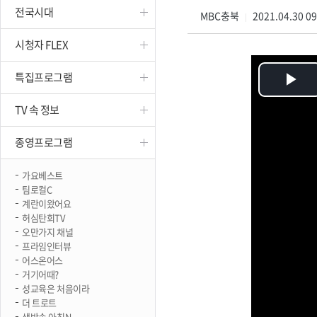
전국시대
진천
MBC충북
2021.04.30 0
|
시청자 FLEX
특집프로그램
Pl
TV 속 정보
Vi
종영프로그램
가요베스트
팀로컬C
계란이왔어요
허심탄회TV
오만가지 채널
프라임인터뷰
어스온어스
거기어때?
성교육은 처음이라
더 트로트
생방송 아침N