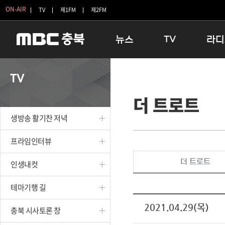
ON-AIR
TV
제1FM
제2FM
뉴스
TV
라디
충청북도
생방송 활기찬 저녁
11:05 
TV
충청북도 교육청
프라임인터뷰
12:00
더 트로트
청주
인생내컷
16:00 
충주
테마기행 길
우리 고향
생방송 활기찬 저녁
괴산
충북 시사토론 창
우리 고향
단양
전국시대
라디오특
프라임인터뷰
보은
시청자 FLEX
더 트로트
인생내컷
영동
특집프로그램
옥천
TV 속 정보
테마기행 길
음성
종영프로그램
제천
2021.04.29(목)
충북 시사토론 창
증평