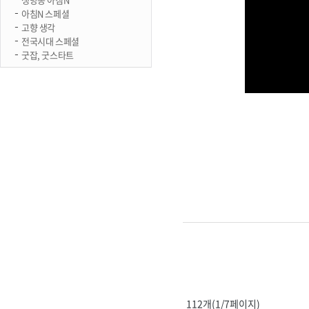
아침N 스페셜
고향 생각
전국시대 스페셜
굿잡, 굿스타트
112개(1/7페이지)