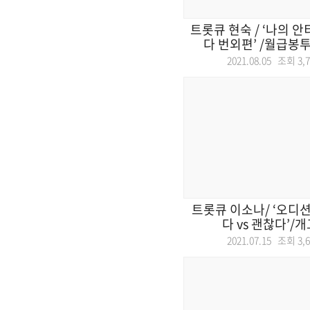
트롯큐 현숙 / ‘나의 
다 번외편’ /월급봉투(
2021.08.05 조회
3,
트롯큐 이소나/ ‘오디
다 vs 괜찮다’/
2021.07.15 조회
3,