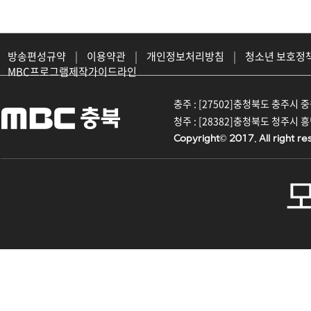
방송편성규약
|
이용약관
|
개인정보처리방침
|
청소년 보호정
MBC프로그램제작가이드라인
충주 : [27502]충청북도 충주시 중원대
청주 : [28382]충청북도 청주시 흥덕구
Copyright© 2017. All right re