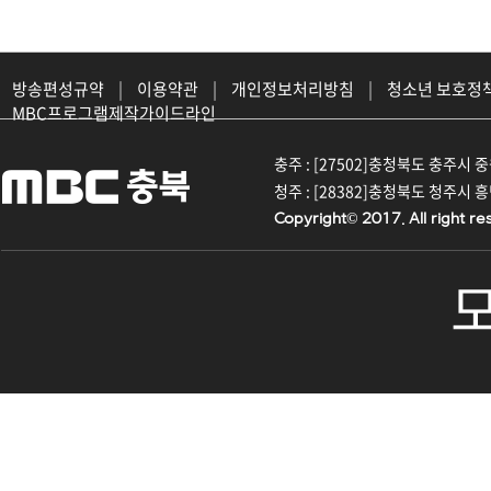
방송편성규약
|
이용약관
|
개인정보처리방침
|
청소년 보호정
MBC프로그램제작가이드라인
충주 : [27502]충청북도 충주시 중원대
청주 : [28382]충청북도 청주시 흥덕구
Copyright© 2017. All right re