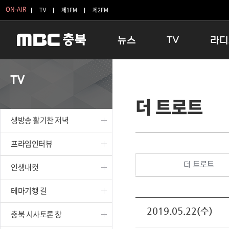
ON-AIR
TV
제1FM
제2FM
뉴스
TV
라디
충청북도
생방송 활기찬 저녁
11:05 
TV
충청북도 교육청
프라임인터뷰
12:00
더 트로트
청주
인생내컷
16:00 
충주
테마기행 길
우리 고향
생방송 활기찬 저녁
괴산
충북 시사토론 창
우리 고향
단양
전국시대
라디오특
프라임인터뷰
보은
시청자 FLEX
더 트로트
인생내컷
영동
특집프로그램
옥천
TV 속 정보
테마기행 길
음성
종영프로그램
제천
2019.05.22(수)
충북 시사토론 창
증평