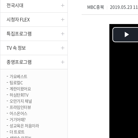
전국시대
진천
MBC충북
2019.05.23 1
|
시청자 FLEX
특집프로그램
Pl
TV 속 정보
Vi
종영프로그램
가요베스트
팀로컬C
계란이왔어요
허심탄회TV
오만가지 채널
프라임인터뷰
어스온어스
거기어때?
성교육은 처음이라
더 트로트
생방송 아침N