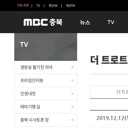
ON-AIR
TV
제1FM
제2FM
뉴스
TV
충청북도
생방송 활기찬 
TV
충청북도 교육청
프라임인터뷰
더 트로트
청주
인생내컷
충주
테마기행 길
생방송 활기찬 저녁
괴산
충북 시사토론 
단양
전국시대
프라임인터뷰
보은
시청자 FLEX
더 트
인생내컷
영동
특집프로그램
옥천
TV 속 정보
테마기행 길
음성
종영프로그램
제천
2019.12.12(
충북 시사토론 창
증평