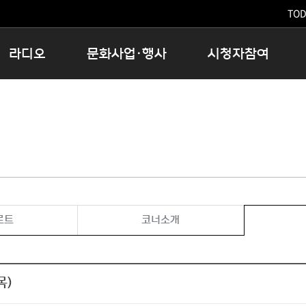
TODA
라디오
문화사업·행사
시청자참여
저녁
11:05 시사ON
문화행사
공지사항
12:00 정오의 희망곡
모아바유
시청자의견
16:00 완벽한 하루
MBC 노래교실
시청자위원회
우리 고향, 부탁해!
해외문화탐방
고충처리인
창
우리 고향, 안녕하십니까?
닥터공감
클린센터
라디오특집 다시듣기
대관안내
시청자불만처리위원회
충청북도 음식문화페스타
로트
코너소개
청원생명쌀 대청호마라톤
로컬인사이트스쿨
로컬 콘텐츠 Hub
목)
문화행사 아카이빙