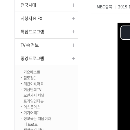
전국시대
진천
MBC충북
2019.1
|
시청자 FLEX
특집프로그램
TV 속 정보
종영프로그램
가요베스트
팀로컬C
계란이왔어요
허심탄회TV
오만가지 채널
프라임인터뷰
어스온어스
거기어때?
성교육은 처음이라
더 트로트
생방송 아침N