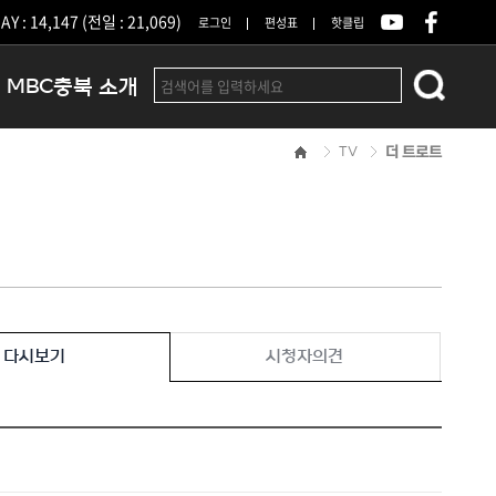
Y : 14,147 (전일 : 21,069)
로그인
편성표
핫클립
MBC충북 소개
TV
더 트로트
인사말
연혁
조직 및 업무안내
방송권역
광고안내
아나운서
오시는길
다시보기
시청자의견
결산공고