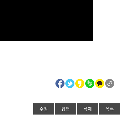
수정
답변
삭제
목록