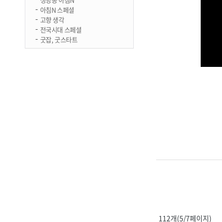
아침N 스페셜
고향 생각
전국시대 스페셜
굿잡, 굿스타트
112개(5/7페이지)