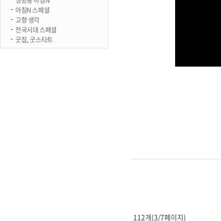
아침N 스페셜
고향 생각
전국시대 스페셜
굿잡, 굿스타트
112개(3/7페이지)