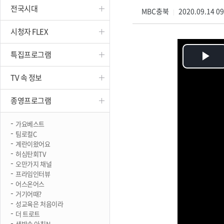
전국시대
진천
MBC충북
2020.09.14 0
|
시청자 FLEX
특집프로그램
Pl
TV 속 정보
Vi
종영프로그램
가요베스트
팀로컬C
계란이왔어요
허심탄회TV
오만가지 채널
프라임인터뷰
어스온어스
거기어때?
성교육은 처음이라
더 트로트
생방송 아침N