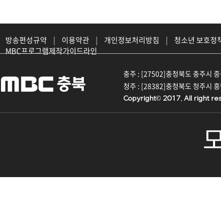
방송편성규약
|
이용약관
|
개인정보처리방침
|
청소년 보호정
MBC프로그램제작가이드라인
충주 : [27502]충청북도 충주시 중원대
청주 : [28382]충청북도 청주시 흥덕구
Copyright© 2017. All right re