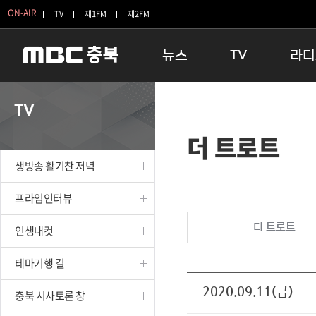
ON-AIR
TV
제1FM
제2FM
뉴스
TV
라디
충청북도
생방송 활기찬 저녁
11:05 
TV
충청북도 교육청
프라임인터뷰
12:00
더 트로트
청주
인생내컷
16:00 
충주
테마기행 길
우리 고향
생방송 활기찬 저녁
괴산
충북 시사토론 창
우리 고향
단양
전국시대
라디오특
프라임인터뷰
보은
시청자 FLEX
더 트로트
인생내컷
영동
특집프로그램
옥천
TV 속 정보
테마기행 길
음성
종영프로그램
제천
2020.09.11(금)
충북 시사토론 창
증평