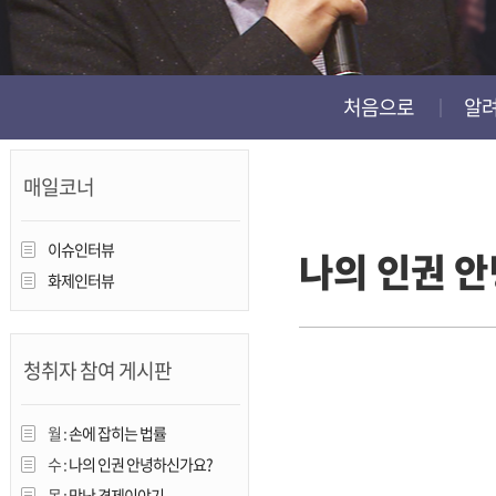
진천
처음으로
알
매일코너
이슈인터뷰
나의 인권 
화제인터뷰
청취자 참여 게시판
월 :
손에 잡히는 법률
수 :
나의 인권 안녕하신가요?
목 :
맛난 경제이야기