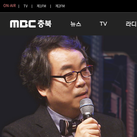
ON-AIR
TV
제1FM
제2FM
뉴스
TV
라디
충청북도
생방송 활기찬 저녁
11:05 
충청북도 교육청
프라임인터뷰
12:00
청주
인생내컷
16:00 
충주
테마기행 길
우리 고향
괴산
충북 시사토론 창
우리 고향
단양
전국시대
라디오특
보은
시청자 FLEX
영동
특집프로그램
옥천
TV 속 정보
음성
종영프로그램
제천
증평