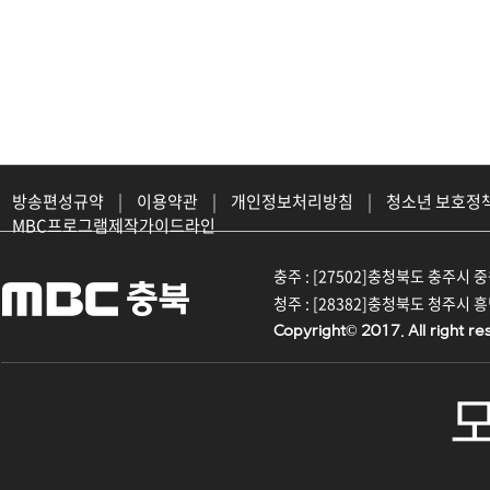
방송편성규약
|
이용약관
|
개인정보처리방침
|
청소년 보호정
MBC프로그램제작가이드라인
충주 : [27502]충청북도 충주시 중원대
청주 : [28382]충청북도 청주시 흥덕구
Copyright© 2017. All right re