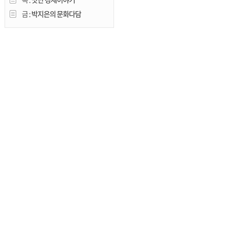
금 :
박지은의 문화다담