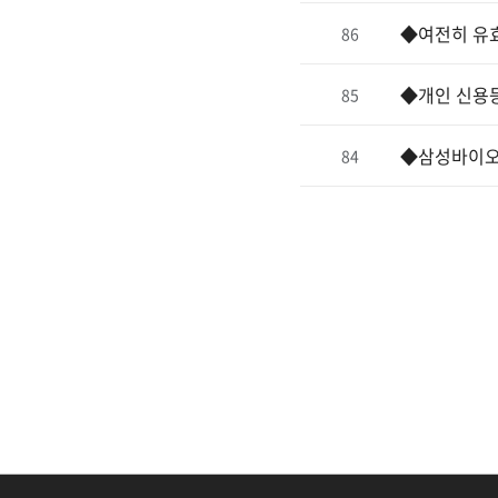
◆여전히 유효
86
◆개인 신용등
85
◆삼성바이오
84