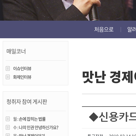
진천
처음으로
알
매일코너
이슈인터뷰
맛난 경
화제인터뷰
청취자 참여 게시판
◆신용카드
월 :
손에 잡히는 법률
수 :
나의 인권 안녕하신가요?
목 :
맛난 경제이야기