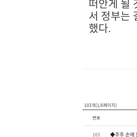
떠안게 될
서 정부는 
했다
.
103개(1/6페이지)
번호
◆주주 손에 
103