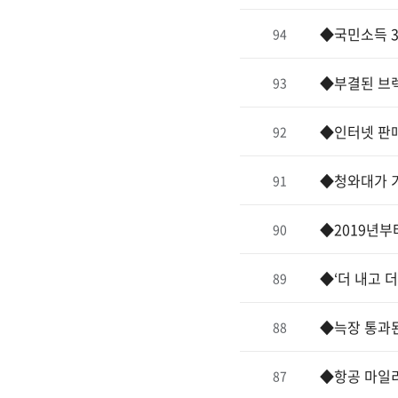
◆국민소득 
94
◆부결된 브렉
93
◆인터넷 판
92
◆청와대가 
91
◆2019년부
90
◆‘더 내고 
89
◆늑장 통과된
88
◆항공 마일
87