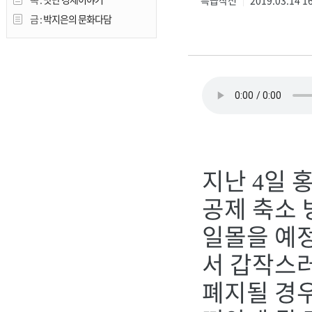
특급작전
2019.03.14 1
|
금 :
박지은의 문화다담
지난
일 
4
공제 축소 
일몰을 예
서 갑작스
폐지될 경