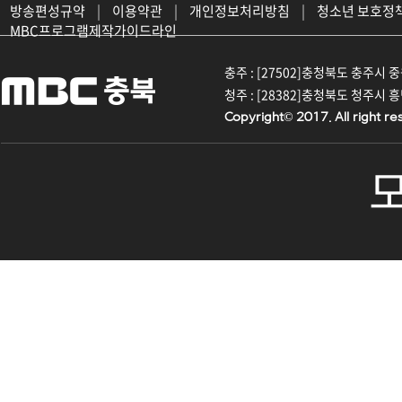
방송편성규약
|
이용약관
|
개인정보처리방침
|
청소년 보호정
MBC프로그램제작가이드라인
충주 : [27502]충청북도 충주시 중원대
청주 : [28382]충청북도 청주시 흥덕구
Copyright© 2017. All right re