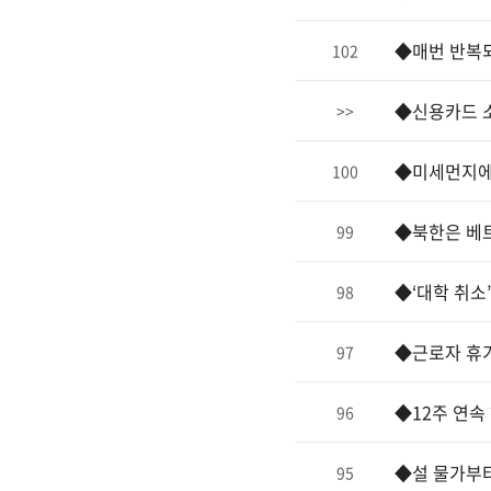
◆매번 반복
102
◆신용카드 
>>
◆미세먼지에
100
◆북한은 베
99
◆‘대학 취
98
◆근로자 휴가
97
◆12주 연속
96
◆설 물가부터
95