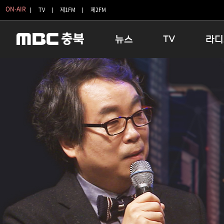
ON-AIR
TV
제1FM
제2FM
뉴스
TV
라디
충청북도
생방송 활기찬 저녁
11:05 
충청북도 교육청
프라임인터뷰
12:00
청주
인생내컷
16:00 
충주
테마기행 길
우리 고향
괴산
충북 시사토론 창
우리 고향
단양
전국시대
라디오특
보은
시청자 FLEX
영동
특집프로그램
옥천
TV 속 정보
음성
종영프로그램
제천
증평