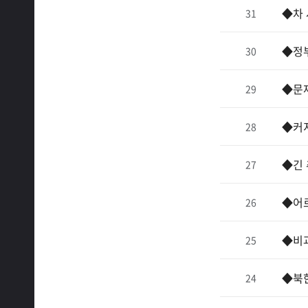
◆차 
31
◆정
30
◆문재
29
◆커
28
◆긴 
27
◆어
26
◆비
25
◆북한
24