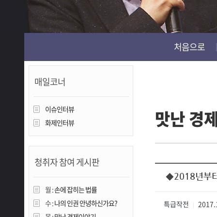
진천
처음으로
매일코너
이슈인터뷰
맛난 경
화제인터뷰
청취자 참여 게시판
◆2018년부
월 :
손에 잡히는 법률
수 :
나의 인권 안녕하신가요?
특급작전
2017.
|
목 :
맛난 경제이야기