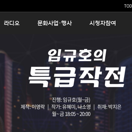
TODA
라디오
문화사업·행사
시청자참여
저녁
11:05 시사ON
문화행사
공지사항
12:00 정오의 희망곡
모아바유
시청자의견
16:00 완벽한 하루
MBC 노래교실
시청자위원회
우리 고향, 부탁해!
해외문화탐방
고충처리인
창
우리 고향, 안녕하십니까?
닥터공감
클린센터
라디오특집 다시듣기
대관안내
시청자불만처리위원회
충청북도 음식문화페스타
청원생명쌀 대청호마라톤
진행: 임규호(월~금)
로컬인사이트스쿨
제작: 이영락 | 작가: 유혜미, 나소영 | 취재: 박지은
월~ 금 18:05 ~ 20:00
로컬 콘텐츠 Hub
문화행사 아카이빙