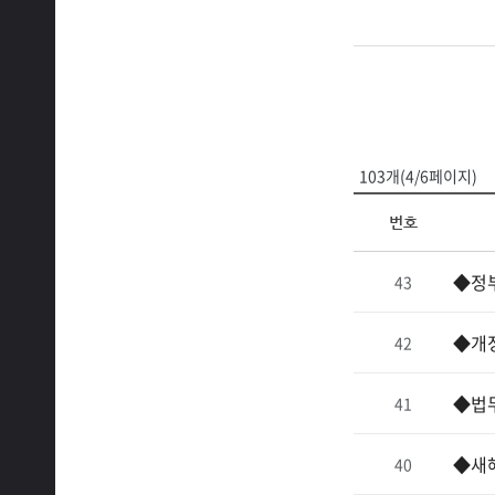
103개(4/6페이지)
번호
◆정부
43
◆개
42
◆법
41
◆새
40