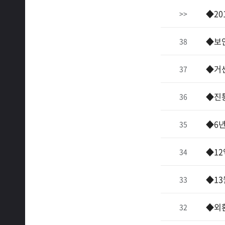
◆20
>>
◆보안
38
◆거센
37
◆진통
36
◆6년
35
◆12
34
◆13
33
◆외환
32