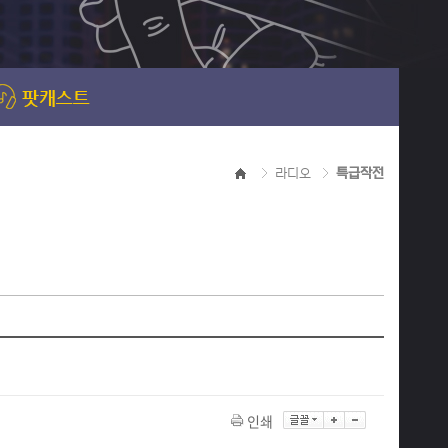
라디오
특급작전
인쇄