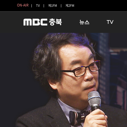
ON-AIR
TV
제1FM
제2FM
뉴스
TV
충청북도
생방송 활기찬 
충청북도 교육청
프라임인터뷰
청주
인생내컷
충주
테마기행 길
괴산
충북 시사토론 
단양
전국시대
보은
시청자 FLEX
영동
특집프로그램
옥천
TV 속 정보
음성
종영프로그램
제천
증평