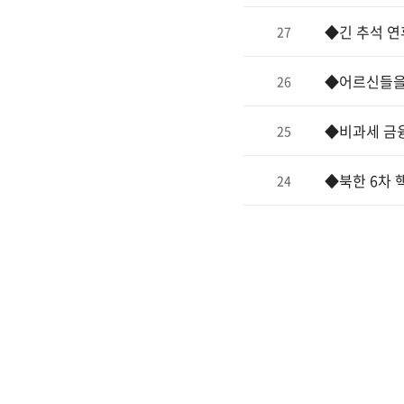
◆긴 추석 연
27
◆어르신들을
26
◆비과세 금
25
◆북한 6차 
24