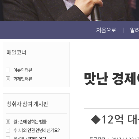
진천
처음으로
알
매일코너
이슈인터뷰
맛난 경
화제인터뷰
청취자 참여 게시판
◆12억 
월 :
손에 잡히는 법률
수 :
나의 인권 안녕하신가요?
목 :
맛난 경제이야기