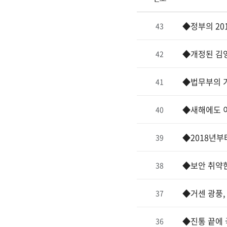
◆정부의 20
43
◆개정된 김
42
◆법무부의 
41
◆새해에도 
40
◆2018년부
39
◆보안 취약한
38
◆거센 광풍,
37
◆진통 끝에 
36