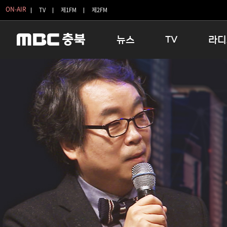
ON-AIR
TV
제1FM
제2FM
뉴스
TV
라디
충청북도
생방송 활기찬 저녁
11:05 
충청북도 교육청
프라임인터뷰
12:00
청주
인생내컷
16:00 
충주
테마기행 길
우리 고향
괴산
충북 시사토론 창
우리 고향
단양
전국시대
라디오특
보은
시청자 FLEX
영동
특집프로그램
옥천
TV 속 정보
음성
종영프로그램
제천
증평