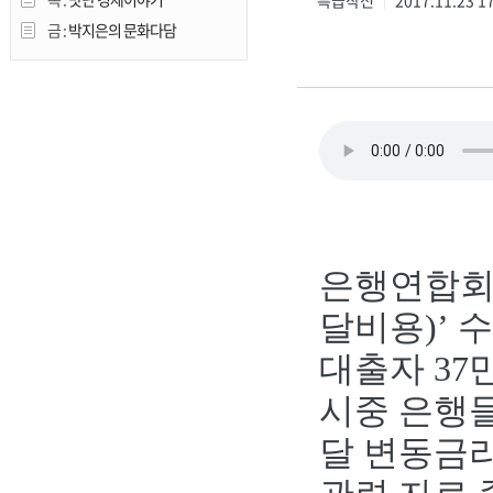
특급작전
2017.11.23 1
|
금 :
박지은의 문화다담
은행연합회
달비용)’ 
대출자 37
시중 은행
달 변동금