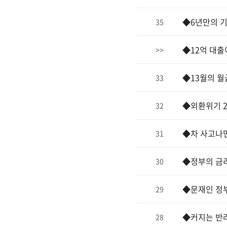
◆6년만의 기
35
◆12억 대출
>>
◆13월의 월
33
◆외환위기 2
32
◆차 사고나면
31
◆정부의 금
30
◆문재인 정부
29
◆커지는 반
28