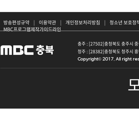
방송편성규약
|
이용약관
|
개인정보처리방침
|
청소년 보호정
MBC프로그램제작가이드라인
충주 : [27502]충청북도 충주시 중원대
청주 : [28382]충청북도 청주시 흥덕구
Copyright© 2017. All right re