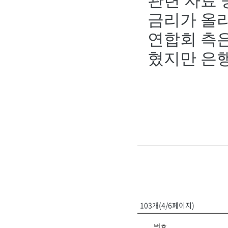
관련 자료
금리가 올라
연합회 측
혔지만 은행
103개(4/6페이지)
번호