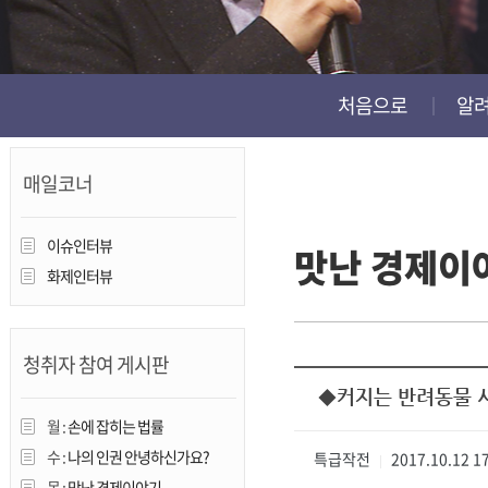
진천
처음으로
알
매일코너
이슈인터뷰
맛난 경제이
화제인터뷰
청취자 참여 게시판
◆커지는 반려동물 
월 :
손에 잡히는 법률
수 :
나의 인권 안녕하신가요?
특급작전
2017.10.12 1
|
목 :
맛난 경제이야기