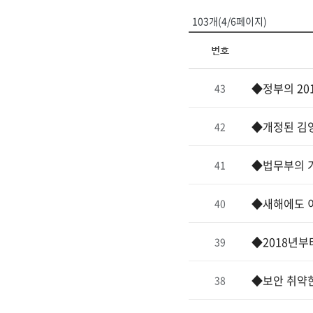
103개(4/6페이지)
번호
◆정부의 20
43
◆개정된 김
42
◆법무부의 
41
◆새해에도 
40
◆2018년부
39
◆보안 취약한
38