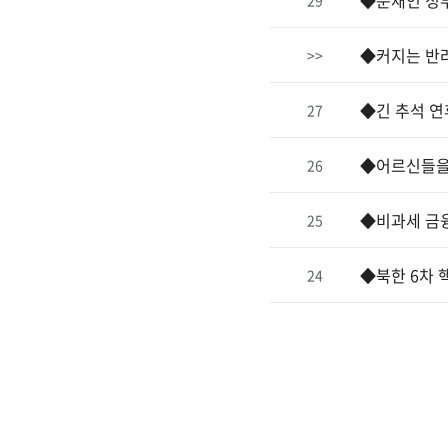
◆문재인 정부
29
◆커지는 반
>>
◆긴 추석 연
27
◆어르신들을
26
◆비과세 금
25
◆북한 6차 
24