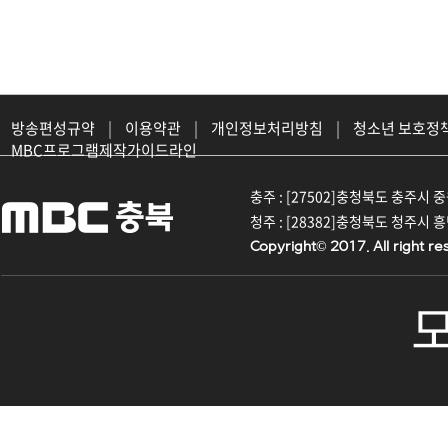
방송편성규약
|
이용약관
|
개인정보처리방침
|
청소년 보호정
MBC프로그램제작가이드라인
충주 : [27502]충청북도 충주시 중원대
청주 : [28382]충청북도 청주시 흥덕구
Copyright© 2017. All right re