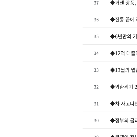
◆거센 광풍,
37
◆진통 끝에 
36
◆6년만의 기
35
◆12억 대출
34
◆13월의 월
33
◆외환위기 2
32
◆차 사고나면
31
◆정부의 금
30