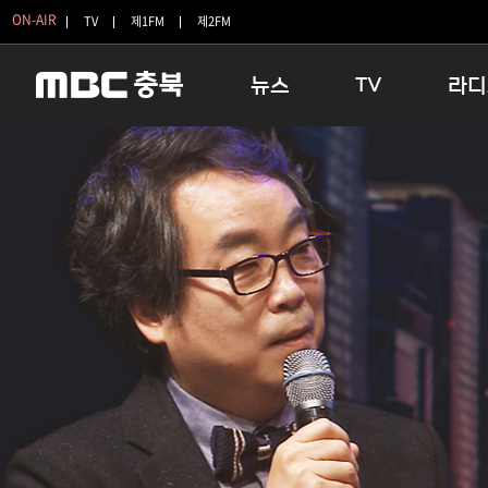
ON-AIR
TV
제1FM
제2FM
뉴스
TV
라디
충청북도
생방송 활기찬 저녁
11:05 
충청북도 교육청
프라임인터뷰
12:00
청주
인생내컷
16:00 
충주
테마기행 길
우리 고향
괴산
충북 시사토론 창
우리 고향
단양
전국시대
라디오특
보은
시청자 FLEX
영동
특집프로그램
옥천
TV 속 정보
음성
종영프로그램
제천
증평