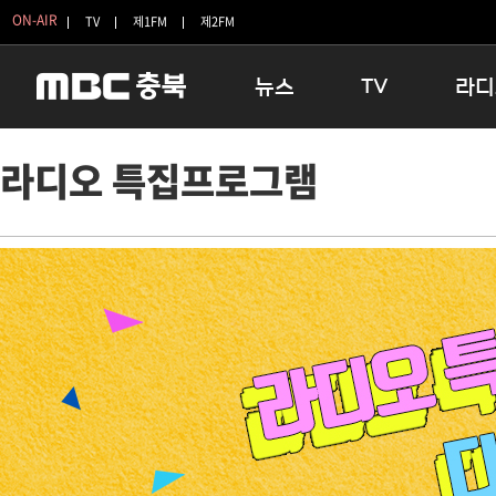
ON-AIR
TV
제1FM
제2FM
뉴스
TV
라디
충청북도
생방송 활기찬 저녁
11:05 
라디오 특집프로그램
충청북도 교육청
프라임인터뷰
12:00
청주
인생내컷
16:00 
충주
테마기행 길
우리 고향
괴산
충북 시사토론 창
우리 고향
단양
전국시대
라디오특
보은
시청자 FLEX
영동
특집프로그램
옥천
TV 속 정보
음성
종영프로그램
제천
증평