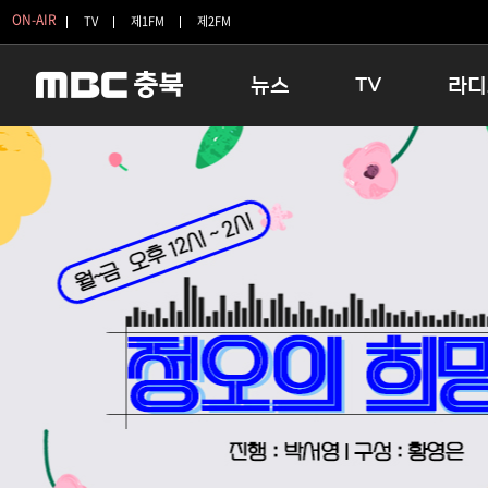
ON-AIR
TV
제1FM
제2FM
뉴스
TV
라디
충청북도
생방송 활기찬 저녁
11:05 
충청북도 교육청
프라임인터뷰
12:00
청주
인생내컷
16:00 
충주
테마기행 길
우리 고향
괴산
충북 시사토론 창
우리 고향
단양
전국시대
라디오특
보은
시청자 FLEX
영동
특집프로그램
옥천
TV 속 정보
음성
종영프로그램
제천
증평