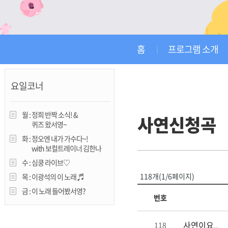
진천
홈
프로그램 소개
요일코너
월 :
정희 반짝 소식! &
사연신청곡
퀴즈 왔서영~
화 :
정오엔 내가 가수다~!
with 보컬트레이너 김한나
수 :
심쿵 라이브♡
118개(1/6페이지)
목 :
이광석의 이 노래 ♬
금 :
이 노래 들어봤서영?
번호
사연이요..
118