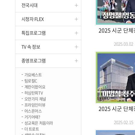
전국시대
진천
시청자 FLEX
2025 시군 단
특집프로그램
2025.03.
TV 속 정보
종영프로그램
가요베스트
팀로컬C
계란이왔어요
허심탄회TV
오만가지 채널
프라임인터뷰
2025 시군 단
어스온어스
거기어때?
2025.02.
성교육은 처음이라
더 트로트
생방송 아침N