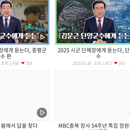
체장에게 듣는다, 증평군
2025 시군 단체장에게 듣는다, 
수 편
수
25 조회
1,436
259
2025.01.18 조회
1,472
263
돌봄에서 답을 찾다
MBC충북 창사 54주년 특집 정