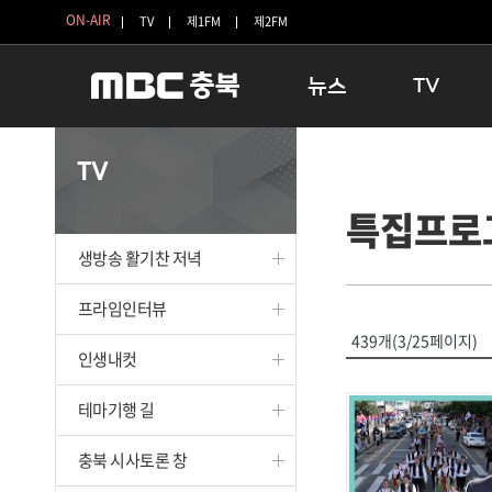
ON-AIR
TV
제1FM
제2FM
뉴스
TV
충청북도
생방송 활기찬 
TV
충청북도 교육청
프라임인터뷰
특집프로
청주
인생내컷
충주
테마기행 길
생방송 활기찬 저녁
괴산
충북 시사토론 
단양
전국시대
프라임인터뷰
보은
시청자 FLEX
439개(3/25페이지)
인생내컷
영동
특집프로그램
옥천
TV 속 정보
테마기행 길
음성
종영프로그램
제천
충북 시사토론 창
증평