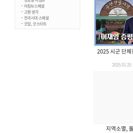
아침N 스페셜
고향 생각
전국시대 스페셜
굿잡, 굿스타트
2025 시군 단
2025.01.
지역소멸, 