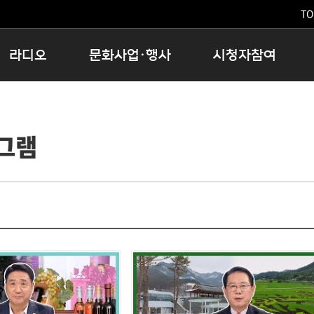
TO
라디오
문화사업·행사
시청자참여
저녁
11:05 시사ON
문화행사
공지사항
12:00 정오의 희망곡
모아바유
시청자의견
그램
16:00 완벽한 하루
MBC 노래교실
시청자위원회
우리 고향, 부탁해!
해외문화탐방
고충처리인
창
우리 고향, 안녕하십니까?
닥터공감
클린센터
라디오특집 다시듣기
대관안내
시청자불만처리위원회
충청북도 음식문화페스타
청원생명쌀 대청호마라톤
로컬인사이트스쿨
로컬 콘텐츠 Hub
문화행사 아카이빙