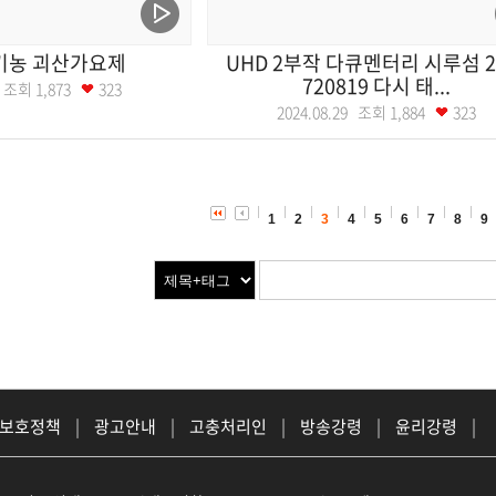
기농 괴산가요제
UHD 2부작 다큐멘터리 시루섬 2
720819 다시 태...
14 조회
1,873
323
2024.08.29 조회
1,884
323
1
2
3
4
5
6
7
8
9
 보호정책
|
광고안내
|
고충처리인
|
방송강령
|
윤리강령
|