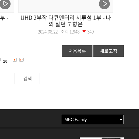
부 -
UHD 2부작 다큐멘터리 시루섬 1부 - 나
의 살던 고향은
2024.08.22 조회
1,948
349
처음목록
새로고침
10