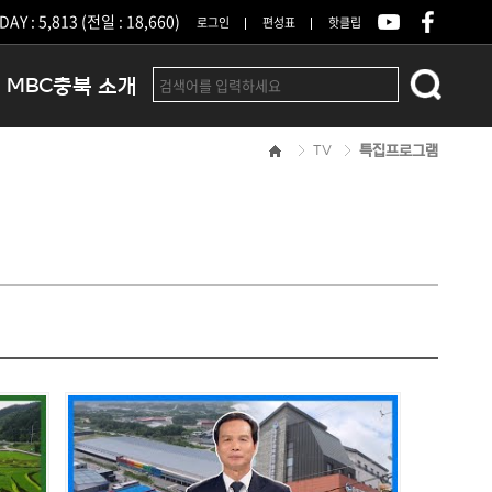
DAY : 5,813 (전일 : 18,660)
로그인
편성표
핫클립
MBC충북 소개
TV
특집프로그램
인사말
연혁
조직 및 업무안내
방송권역
광고안내
아나운서
오시는길
결산공고