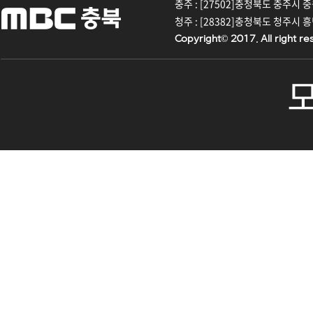
충주 : [27502]충청북도 충주시 중원대
청주 : [28382]충청북도 청주시 흥덕구
Copyright© 2017. All right re