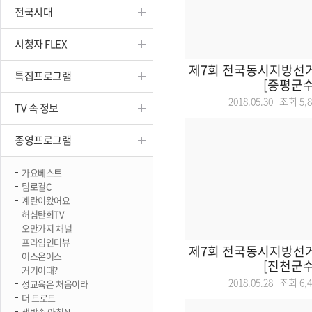
전국시대
진천
시청자 FLEX
제7회 전국동시지방선거
특집프로그램
[증평군수
2018.05.30 조회
5,
TV 속 정보
종영프로그램
가요베스트
팀로컬C
계란이왔어요
허심탄회TV
오만가지 채널
프라임인터뷰
제7회 전국동시지방선거
어스온어스
[진천군수
거기어때?
2018.05.28 조회
6,
성교육은 처음이라
더 트로트
생방송 아침N