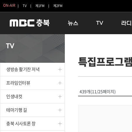
ON-AIR
TV
제1FM
제2FM
뉴스
TV
라디
충청북도
생방송 활기찬 저녁
11:05 
TV
충청북도 교육청
프라임인터뷰
12:00
특집프로그
청주
인생내컷
16:00 
충주
테마기행 길
우리 고향
생방송 활기찬 저녁
괴산
충북 시사토론 창
우리 고향
단양
전국시대
라디오특
프라임인터뷰
보은
시청자 FLEX
439개(11/25페이지)
인생내컷
영동
특집프로그램
옥천
TV 속 정보
테마기행 길
음성
종영프로그램
제천
충북 시사토론 창
증평