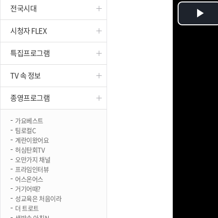
전국시대
진천
Pl
시청자 FLEX
Vi
특집프로그램
TV 속 정보
종영프로그램
가요베스트
팀로컬C
계란이왔어요
허심탄회TV
오만가지 채널
프라임인터뷰
어스온어스
거기어때?
성교육은 처음이라
더 트로트
생방송 아침N