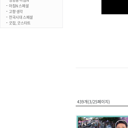
아침N 스페셜
고향 생각
전국시대 스페셜
굿잡, 굿스타트
439개(3/25페이지)