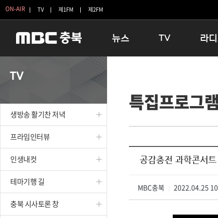
ON-AIR
TV
제1FM
제2FM
뉴스
TV
라디
충청북도
생방송 활기찬 저녁
11:05 
TV
충청북도 교육청
프라임인터뷰
12:00
특집프로그
청주
인생내컷
16:00 
충주
테마기행 길
우리 고향
생방송 활기찬 저녁
괴산
충북 시사토론 창
우리 고향
단양
전국시대
라디오특
프라임인터뷰
보은
시청자 FLEX
인생내컷
공감충전 과학콘서트
영동
특집프로그램
옥천
TV 속 정보
테마기행 길
음성
MBC충북
종영프로그램
2022.04.25 1
|
제천
충북 시사토론 창
증평