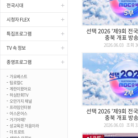
전국시대
진천
시청자 FLEX
선택 2026 '제9회 
특집프로그램
충북 개표 방송 
2026.06.03 조회
3
TV 속 정보
종영프로그램
가요베스트
팀로컬C
계란이왔어요
허심탄회TV
오만가지 채널
프라임인터뷰
선택 2026 '제9회 
어스온어스
충북 개표 방송 
거기어때?
2026.06.03 조회
3
성교육은 처음이라
더 트로트
생방송 아침N