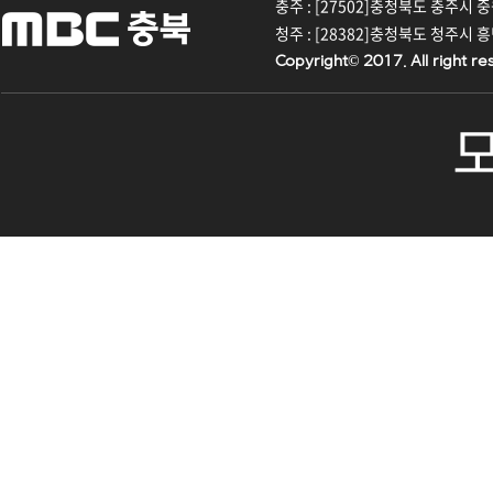
충주 : [27502]충청북도 충주시 중원대
청주 : [28382]충청북도 청주시 흥덕구
Copyright© 2017. All right re