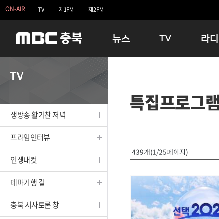
ON-AIR
TV
제1FM
제2FM
뉴스
TV
라디
충청북도
생방송 활기찬 저녁
11:05 
TV
충청북도 교육청
프라임인터뷰
12:00
특집프로그
청주
인생내컷
16:00 
충주
테마기행 길
우리 고향
생방송 활기찬 저녁
괴산
충북 시사토론 창
우리 고향
단양
전국시대
라디오특
프라임인터뷰
보은
시청자 FLEX
439개(1/25페이지)
인생내컷
영동
특집프로그램
옥천
TV 속 정보
테마기행 길
음성
종영프로그램
제천
충북 시사토론 창
증평