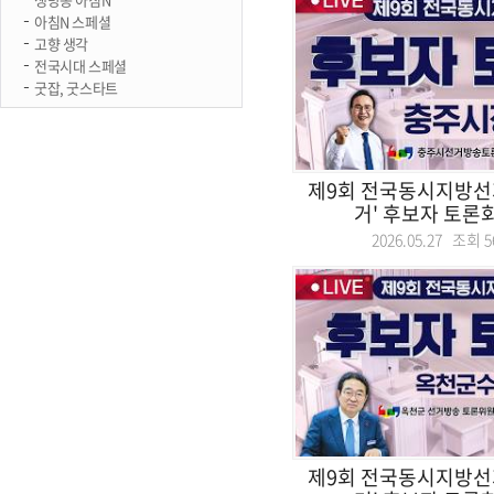
아침N 스페셜
고향 생각
전국시대 스페셜
굿잡, 굿스타트
제9회 전국동시지방선
거' 후보자 토론회.
2026.05.27 조회
5
제9회 전국동시지방선